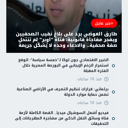
خبر عاجل
طارق العوضي يرد على بلاغ نقيب الصحفيين
ويفجر مفاجأة قانونية: فتاة "أوبر" لم تنتحل
صفة صحفية.. والادعاء وحده لا يُشكّل جريمة
الخبير الاقتصادي جون لوكا لـ"خمسة سياسة": اتوقع
استمرار الزخم الإيجابي في البورصة المصرية خلال
الفترة المقبلة
منذ 10 ساعات
برلماني: قرارات تنظيم التصرف في الأراضي الصناعية
تضمن حماية موارد الدولة
منذ 10 ساعات
فيديو أشعل السوشيال ميديا.. القصة الكاملة لأزمة
فتاة وسائق النقل الذكي من مشاجرة المهرجانات إلى
التحقيقات