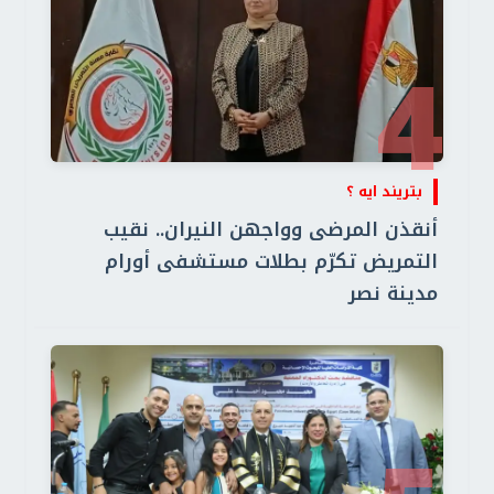
4
بتريند ايه ؟
أنقذن المرضى وواجهن النيران.. نقيب
التمريض تكرّم بطلات مستشفى أورام
مدينة نصر