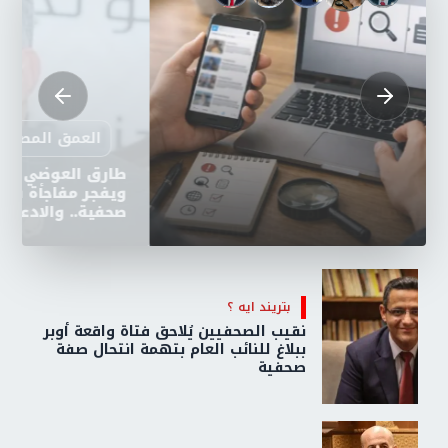
بتريند ايه ؟
هل نصدق السوشيال ميديا أم البيانات
الرسمية؟.. كيف تُصنع الحقيقة في زمن التريند؟
بتريند ايه ؟
نقيب الصحفيين يُلاحق فتاة واقعة أوبر
ببلاغ للنائب العام بتهمة انتحال صفة
صحفية