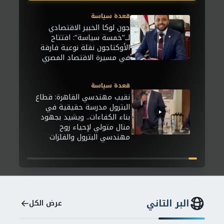
قعدة سياسة
جون لوكا الخبير الاقتصادي
لــ"خمسة سياسة": افتتاح
الأوكتاجون نقلة نوعية فارقة
في مسيرة الاقتصاد المصري
قعدة سياسة
نقيب مهندسي القاهرة: قطاع
البترول مدرسة حقيقية في
بناء الكفاءات.. ويشيد بجهود
منال متولي لإحياء روح
مهندسي البترول والفلزات
البر التاني
عرض الكل