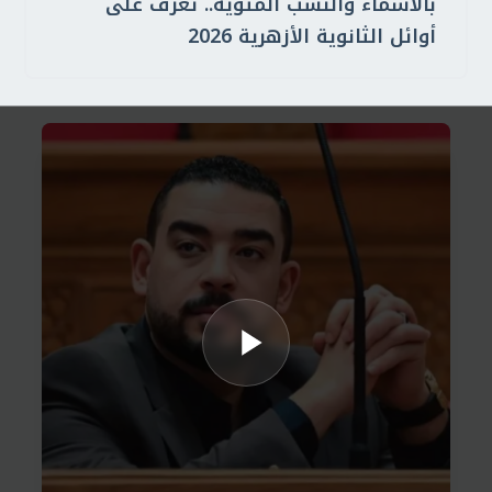
بالأسماء والنسب المئوية.. تعرف على
أوائل الثانوية الأزهرية 2026
قعدة سياسة
النائب أحمد الشافعي لــ"خمسة
سياسة": تطوير جهاز "مستقبل مصر"