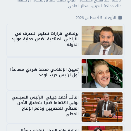
الرئيس عبد الفتاح السيسي، اليوم، للملك حمد بن عيسى آل خليفة،
ملك مملكة البحرين، بمطار العلمي...
الأربعاء، 5 أغسطس 2026
برلماني: قرارات تنظيم التصرف في
الأراضي الصناعية تضمن حماية موارد
الدولة
تعيين الإعلامي محمد شردي مساعدًا
أول لرئيس حزب الوفد
النائب أحمد جبيلي: الرئيس السيسي
يولي اهتماما كبيرا بتحقيق الأمن
الغذائي للمصريين ودعم الإنتاج
المحلي
النائبة ولاء الصبان تتقدم بسؤال