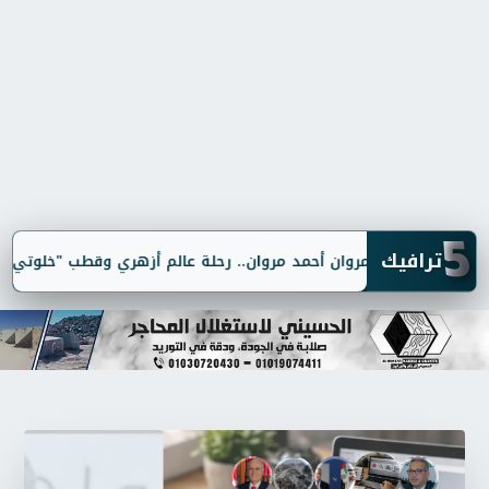
5
ترافيك
مد مروان.. رحلة عالم أزهري وقطب "خلوتي" جمع بين العلوم الشرعية وا