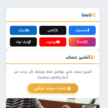
تابعنا
فيسبوك
إكس
لينكد
انستا
يوتيوب
تيك توك
أنشئ حساب
أنشئ حساب لكي نتواصل معك ويصلك كل جديد من
أخبار وتقارير سياسية
إنشاء حساب مجاني