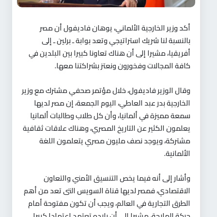
أكد وزير الخارجية الألماني، يوهان فاديفول أن مصر
بالنسبة لنا شريك استراتيجي وتعد بوابة ـ برلين ـ إلى
أفريقيا، مشيرا إلى أن هناك تعاونا كبيرا بين البلدين في
كافة المجالات وفخورون ونعتز بشراكتنا معها
.
وقال الوزير فاديفول، خلال مؤتمر صحفي مشترك مع وزير
الخارجية بدر عبد العاطي، اليوم الجمعة، إن مصر لديها
سمعة مميزة في ألمانيا، وأن كل طلاب وطالبات ألمانيا
يعلمون الكثير عن التاريخ المصري، وهناك علاقات ثقافية
مشتركة، ويوجد نصف مليون مصري يتعلمون اللغة
الألمانية
.
وأشار إلى أنه فيما يخص التنسيق الأمني والتعاون
الاقتصادي، فمصر لديها قناة السويس التى تعد من أهم
الطرق التجارية في العالم، ويجب أن تكون مفتوحة أمام
حركة الملاحة، مشيرا إلى أن بلاده تعتمد اعتمادا كبيرا