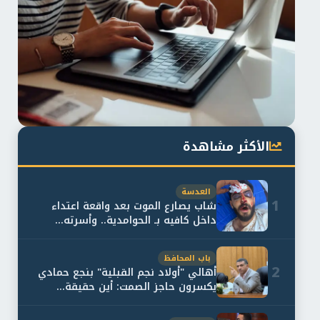
الأكثر مشاهدة
العدسة
1
شاب يصارع الموت بعد واقعة اعتداء
داخل كافيه بـ الحوامدية.. وأسرته...
باب المحافظ
2
أهالي "أولاد نجم القبلية" بنجع حمادي
يكسرون حاجز الصمت: أين حقيقة...