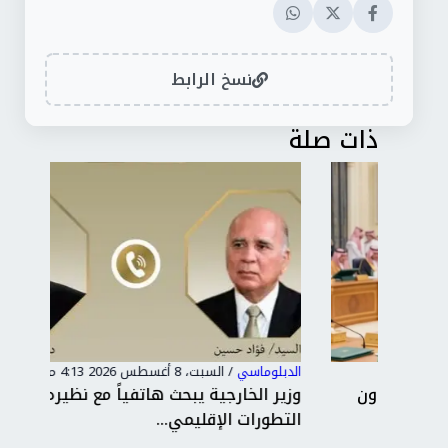
نسخ الرابط
ذات صلة
الدبلوماسي
/
السبت، 8 أغسطس 2026 4:13 م
الدب
ن
وزير الخارجية يبحث هاتفياً مع نظيره العراقي
من 
التطورات الإقليمي...
وبح