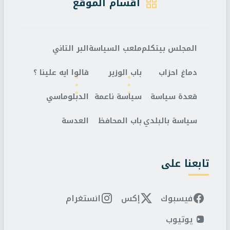
أقسام الموقع
المجلس بيتكلم
ملعب السياسة
البر التاني
دماغ احزاب
باب الوزير
قالوا ايه علينا ؟
قعدة سياسة
سياسة ناعمة
الدبلوماسي
سياسة بالبلدي
باب المحافظ
العدسة
تابعنا على
فيسبوك
إكس
انستغرام
يوتيوب