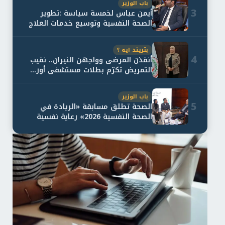
باب الوزير
3
أيمن عباس لخمسة سياسة :تطوير
الصحة النفسية وتوسيع خدمات العلاج
و...
بتريند ايه ؟
4
أنقذن المرضى وواجهن النيران.. نقيب
التمريض تكرّم بطلات مستشفى أور...
باب الوزير
5
الصحة تطلق مسابقة «الريادة في
الصحة النفسية 2026» رعاية نفسية
اف...