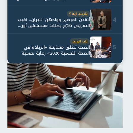
و...
بتريند ايه ؟
4
أنقذن المرضى وواجهن النيران.. نقيب
التمريض تكرّم بطلات مستشفى أور...
باب الوزير
5
الصحة تطلق مسابقة «الريادة في
الصحة النفسية 2026» رعاية نفسية
اف...