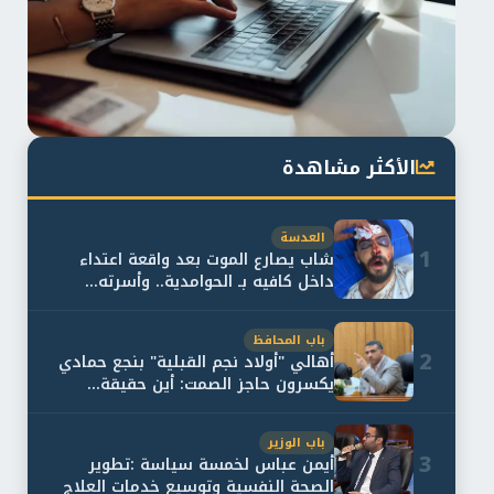
الأكثر مشاهدة
العدسة
1
شاب يصارع الموت بعد واقعة اعتداء
داخل كافيه بـ الحوامدية.. وأسرته...
باب المحافظ
2
أهالي "أولاد نجم القبلية" بنجع حمادي
يكسرون حاجز الصمت: أين حقيقة...
باب الوزير
3
أيمن عباس لخمسة سياسة :تطوير
الصحة النفسية وتوسيع خدمات العلاج