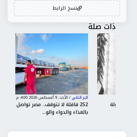
نسخ الرابط
ذات صلة
البر التاني
/
الأحد، 9 أغسطس 2026 4:00 م
البر 
252 قافلة لا تتوقف.. مصر تواصل إمداد غزة
سلا
بالغذاء والدواء والو...
بال