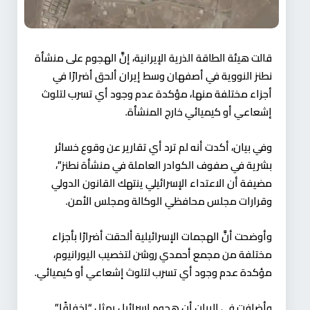
قالت هيئة الطاقة الذرية الإيرانية، إنَّ الهجوم على منشأة
نطنز النووية في أصفهان وسط إيران ألحق أضرارًا في
أجزاء مختلفة منها، مؤكدة عدم وجود أي تسرب لتلوث
إشعاعي أو كيميائي خارج المنشأة.
وفي بيان، أكدت أنه لم ترد أي تقارير عن وقوع خسائر
بشرية في صفوف الكوادر العاملة في منشأة نطنز”،
مضيفة أن الاعتداء الإسرائيلي ينتهك القانون الدولي
وقرارات مجلس محافظي الوكالة ومجلس الأمن.
وأوضحت أنَّ الهجمات الإسرائيلية ألحقت أضرارًا بأجزاء
مختلفة من مجمع أحمدي روشن لتخصيب اليورانيوم،
مؤكدة عدم وجود أي تسرب لتلوث إشعاعي أو كيميائي.
وأضافت في البيان أن هجوم إسرائيل يمثل “إخفاقًا”