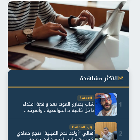
الأكثر مشاهدة
العدسة
1
شاب يصارع الموت بعد واقعة اعتداء
داخل كافيه بـ الحوامدية.. وأسرته...
باب المحافظ
2
أهالي "أولاد نجم القبلية" بنجع حمادي
يكسرون حاجز الصمت: أين حقيقة...