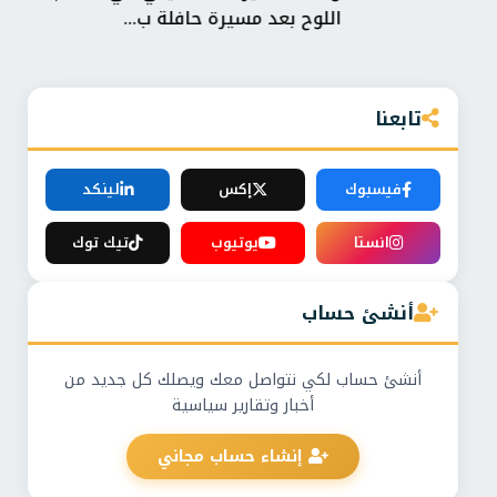
اللوح بعد مسيرة حافلة ب...
عُما
تابعنا
فيسبوك
إكس
لينكد
انستا
يوتيوب
تيك توك
أنشئ حساب
أنشئ حساب لكي نتواصل معك ويصلك كل جديد من
أخبار وتقارير سياسية
إنشاء حساب مجاني