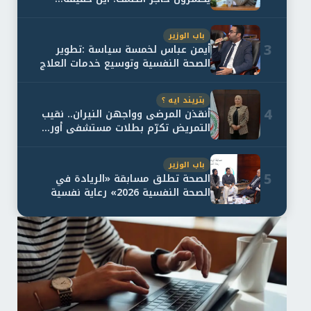
باب الوزير
3
أيمن عباس لخمسة سياسة :تطوير
الصحة النفسية وتوسيع خدمات العلاج
و...
بتريند ايه ؟
4
أنقذن المرضى وواجهن النيران.. نقيب
التمريض تكرّم بطلات مستشفى أور...
باب الوزير
5
الصحة تطلق مسابقة «الريادة في
الصحة النفسية 2026» رعاية نفسية
اف...