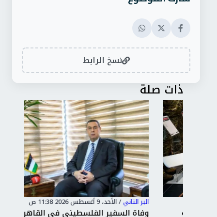
نسخ الرابط
ذات صلة
البر التاني
/
الأحد، 9 أغسطس 2026 11:38 ص
البر 
وفاة السفير الفلسطيني في القاهرة دياب
برل