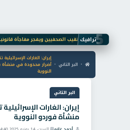
5
ترافيك
رد على بلاغ نقيب الصحفيين ويفجر مفاجأة قانونية: فتاة "أوب
إيران: الغارات الإسرائيلية
البر التاني
أضرار محدودة في منشأة 
•
•
النووية
البر التاني
إيران: الغارات الإسرائيلي
منشأة فوردو النووية
أحمد غانم
السبت، 14 يونيو 2025 4:40 م