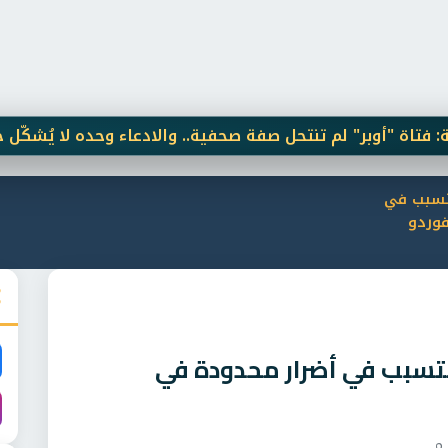
ر" لم تنتحل صفة صحفية.. والادعاء وحده لا يُشكّل جريمة
 تتسبب في
فوردو
ة تتسبب في أضرار محدودة في