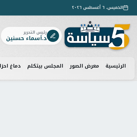
الخميس، ٦ أغسطس ٢٠٢٦
رئيس التحرير
د.أسماء حسنين
الرئيسية
معرض الصور
المجلس بيتكلم
دماغ احزا