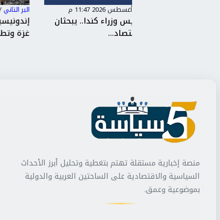
البر التاني
/
الأربعاء، 5 أغسطس 2026 11:25 م
راء كندا.. يبحثان
إندونيسيا تدين الهجمات الإسرائيلية 
..
غزة وتطالب بوقفها فورً...
منصة إخبارية مستقلة تهتم بتغطية وتحليل أبرز الأحداث
السياسية والاقتصادية على الساحتين العربية والدولية
بموضوعية وعمق.