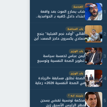
العدسة
1
شاب يصارع الموت بعد واقعة
اعتداء داخل كافيه بـ الحوامدية..
وأسرته...
باب المحافظ
2
أهالي "أولاد نجم القبلية" بنجع
حمادي يكسرون حاجز الصمت: أين
حقيقة...
باب الوزير
3
أيمن عباس لخمسة سياسة
:تطوير الصحة النفسية وتوسيع
خدمات العلاج و...
باب الوزير
4
الصحة تطلق مسابقة «الريادة
في الصحة النفسية 2026» رعاية
نفسية اف...
بتريند ايه ؟
5
محكمة تونسية تقضي بسجن
صهر الرئيس الأسبق زين