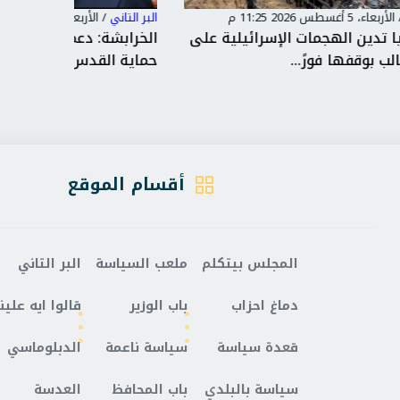
البر التاني
/
الأربعاء، 5 أغسطس 2026 11:22 م
البر التاني
على
الخرابشة: دعم الوصاية الهاشمية يعزز
اقتحامات
حماية القدس ويصون المقدسا...
تعرقل ح
أقسام الموقع
المجلس بيتكلم
ملعب السياسة
البر التاني
دماغ احزاب
باب الوزير
قالوا ايه علينا
قعدة سياسة
سياسة ناعمة
الدبلوماسي
سياسة بالبلدي
باب المحافظ
العدسة