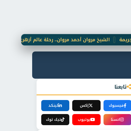
الشيخ مروان أحمد مروان.. رحلة عالم أزهري وقطب "خلوتي" جم
تابعنا
فيسبوك
إكس
لينكد
انستا
يوتيوب
تيك توك