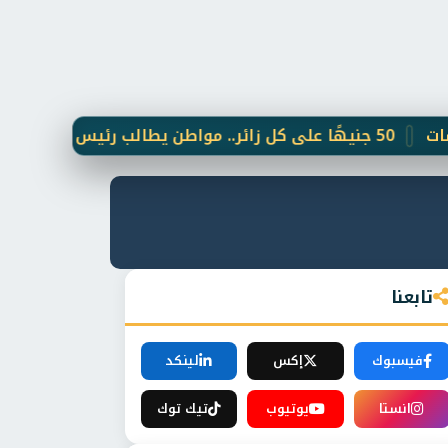
صير حصيلتها
تابعنا
فيسبوك
إكس
لينكد
انستا
يوتيوب
تيك توك