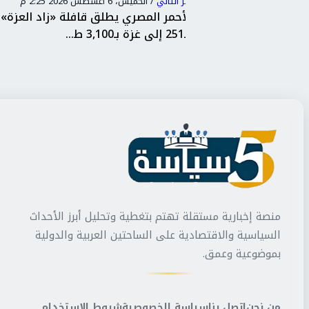
البر التاني
/
الخميس، 6 أغسطس 2026 2:17 م
افلة «زاد العزة»
جرحا وقتلا في هجمات جوية متبادلة ب
روسيا و اوكرانيا
منصة إخبارية مستقلة تهتم بتغطية وتحليل أبرز الأحداث
السياسية والاقتصادية على الساحتين العربية والدولية
بموضوعية وعمق.
من نحن
اتصل بنا
سياسة الخصوصية
شروط الاستخدام