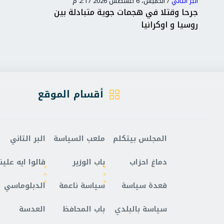
البر التاني
/
الأربعاء، 5 أغسطس 2026 11:47 م
البر التاني
ين
محمد بن زايد ورئيس وزراء كندا.. يبحثان
إندونيس
تعزيز التعاون الاقتصاد...
غزة وتطا
أقسام الموقع
المجلس بيتكلم
ملعب السياسة
البر التاني
دماغ احزاب
باب الوزير
قالوا ايه علينا
قعدة سياسة
سياسة ناعمة
الدبلوماسي
سياسة بالبلدي
باب المحافظ
العدسة