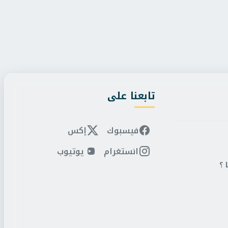
/
الأربعاء، 5 أغسطس 2026 11:25 م
البر التاني
/
الأربعاء، 5 أغسطس 2026 11:22 م
يا تدين الهجمات الإسرائيلية على
الخرابشة: دعم الوصاية ا
لب بوقفها فورً...
حماية القدس ويصون الم
تابعنا على
فيسبوك
إكس
انستغرام
يوتيوب
 ؟