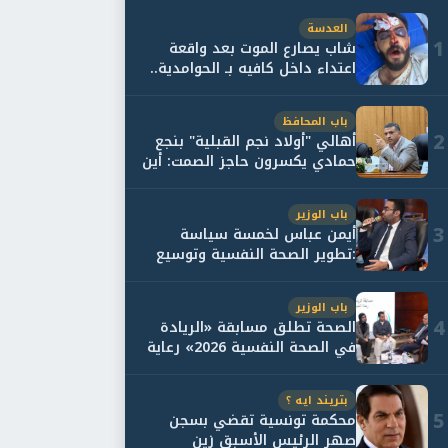
العدسة
1
شاب يصارع الموت بعد واقعة
اعتداء داخل كافيه بـ الحوامدية..
وأسرته...
باب المحافظ
2
أهالي "أولاد نجم القبلية" بنجع
حمادي يكسرون حاجز الصمت: أين
حقيقة...
باب الوزير
3
أيمن عباس لخمسة سياسة
:تطوير الصحة النفسية وتوسيع
خدمات العلاج و...
باب الوزير
4
الصحة تطلق مسابقة «الريادة
في الصحة النفسية 2026» رعاية
نفسية اف...
بتريند ايه ؟
5
محكمة تونسية تقضي بسجن
صهر الرئيس الأسبق زين