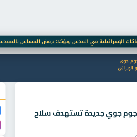
لإسرائيلية في القدس ويؤكد: نرفض المساس بالمقدسات
50 جنيهًا على كل زائر.. مواطن يطالب رئيس الوزراء بكشف قانونية رسوم دخول مستشفى الهرم وم
جوم جوي
الإيراني
جوم جوي جديدة تستهدف سلاح