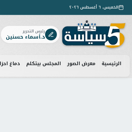
الخميس، ٦ أغسطس ٢٠٢٦
رئيس التحرير
د.أسماء حسنين
الرئيسية
معرض الصور
المجلس بيتكلم
دماغ احزا