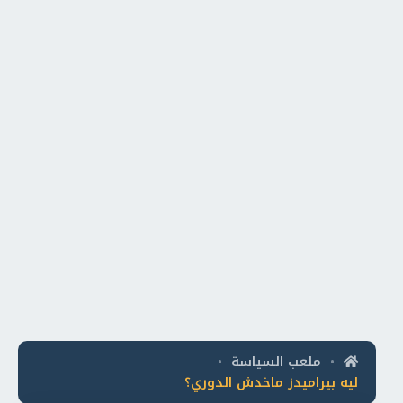
ملعب السياسة
•
•
ليه بيراميدز ماخدش الدوري؟