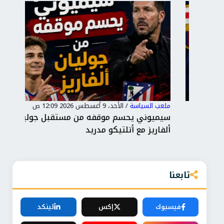
ملعب السياسة
/
الأحد، 9 أغسطس 2026 12:09 ص
ملع
لى
سيميوني يحسم موقفه من مستقبل جوليان
مور
ألفاريز مع أتلتيكو مدريد
سيل
تابعنا
فيسبوك
إكس
لينكد