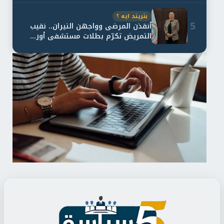
بتريند ايه ؟
5
أنقذن المرضى وواجهن النيران.. نقيب
التمريض تكرّم بطلات مستشفى أور...