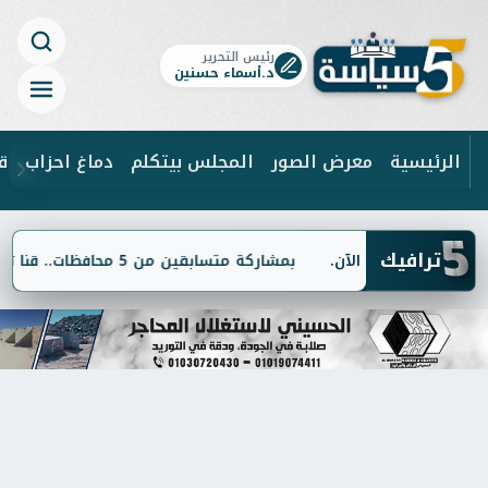
رئيس التحرير
د.أسماء حسنين
الرئيسية
معرض الصور
المجلس بيتكلم
دماغ احزاب
ق
5
ابحث
ترافيك
بمشاركة متسابقين من 5 محافظات.. قنا تستضيف تصفيات الموسم الثاني من مسابقة "دولة التلاوة"