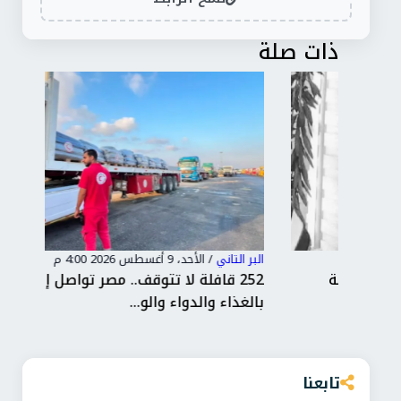
ذات صلة
البر التاني
/
الأحد، 9 أغسطس 2026 4:00 م
البر 
252 قافلة لا تتوقف.. مصر تواصل إمداد غزة
سلا
بالغذاء والدواء والو...
بال
تابعنا