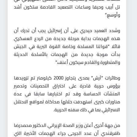
تل أبيب وحيفا وساعات التصعيد القادمة ستكون أشد
وأوسع.”
وشدد العميد حيدري على أن إسرائيل يجب أن تدرك أن
هذه الهجمات بداية مرحلة جديدة من الردع العسكري
قائلا “قواتنا المسلحة وخاصة القوة البرية في الجيش
بدأت موجة جديدة من الهجمات بالأسلحة الحديثة
والمتطورة والقادم سيكون أعنف.”
وطائرات “آرش” بمدى يتجاوز 2000 كيلومتر تم تزويدها
برؤوس حربية قادرة على اختراق التحصينات وتدمير
المنشآت الحساسة وقد تم اختبارها سابقا في عدة
مناورات كبرى استهدفت خلالها محاكاة لمواقع الاحتلال
الاسرائيلي بما في ذلك سفنه الحربية.
من جهة أخرى أعلن وزير الصحة الإيراني الدكتور محمدرضا
ظفرقندي أن عدد الجرحى جراء الهجمات الأخيرة التي