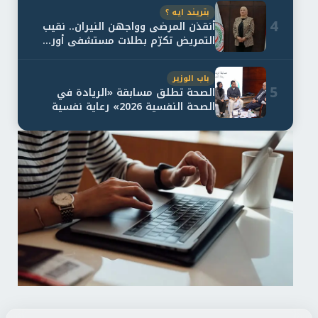
بتريند ايه ؟
4
أنقذن المرضى وواجهن النيران.. نقيب
التمريض تكرّم بطلات مستشفى أور...
باب الوزير
5
الصحة تطلق مسابقة «الريادة في
الصحة النفسية 2026» رعاية نفسية
اف...