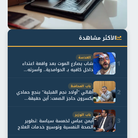
الأكثر مشاهدة
العدسة
1
شاب يصارع الموت بعد واقعة اعتداء
داخل كافيه بـ الحوامدية.. وأسرته...
باب المحافظ
2
أهالي "أولاد نجم القبلية" بنجع حمادي
يكسرون حاجز الصمت: أين حقيقة...
باب الوزير
3
أيمن عباس لخمسة سياسة :تطوير
الصحة النفسية وتوسيع خدمات العلاج
و...