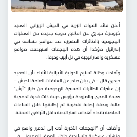
أعلن قائد القوات البرية في الجيش الإيراني العميد
كيومرث حيدري عن انطلاق موجة جديدة من العمليات
الهجومية بالطائرات المسيرة ضد مواقع حساسة في
إسرائيل مؤكدا أن هذه الهجمات استهدفت مواقع
عسكرية واستراتيجية في تل أبيب وحيفا.
وأفادت وكالة تسنيم الدولية الأيرانية للأنباء بأن العميد
حيدري قال – في بيان صادر عن العلاقات العامة للجيش –
إن عشرات الطائرات المسيرة الهجومية من طراز “آرش”
بعيدة المدى والمزودة برؤوس حربية ذات قدرة تدميرية
عالية وبدقة إصابة نقطوية تم إطلاقها خلال الساعات
الماضية باتجاه أهداف استراتيجية داخل الأراضي المحتلة.
وأضاف أن “الهجمات الأخيرة أدت إلى تدمير واسع في
منشآت عسكرية وتسليحية داخل العمق الصهيوني في