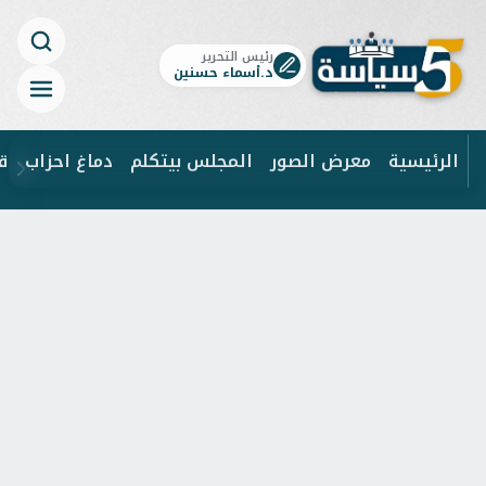
رئيس التحرير
د.أسماء حسنين
الرئيسية
معرض الصور
المجلس بيتكلم
دماغ احزاب
ق
ابحث