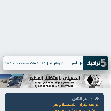
5
ترافيك
"جوهر نبيل" لـ لاعبات منتخب مصر: قدمتن أداء
البر التاني
•
•
ترامب لإيران: الاستسلام غير
المشروط فرصتكم الوحيدة