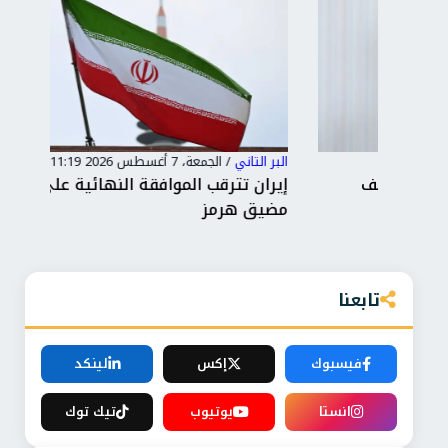
البر التاني
/
الجمعة، 7 أغسطس 2026 11:19 م
البر 
إيران تترقب الموافقة النهائية على اتفاق فتح
توغ
مضيق هرمز
ونص
تابعنا
فيسبوك
إكس
لينكد
انستا
يوتيوب
تيك توك