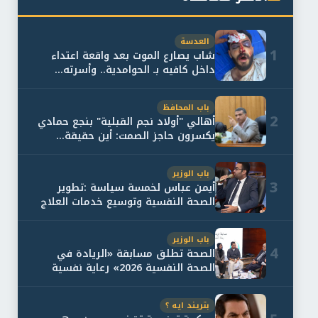
العدسة
1
شاب يصارع الموت بعد واقعة اعتداء
داخل كافيه بـ الحوامدية.. وأسرته...
باب المحافظ
2
أهالي "أولاد نجم القبلية" بنجع حمادي
يكسرون حاجز الصمت: أين حقيقة...
باب الوزير
3
أيمن عباس لخمسة سياسة :تطوير
الصحة النفسية وتوسيع خدمات العلاج
و...
باب الوزير
4
الصحة تطلق مسابقة «الريادة في
الصحة النفسية 2026» رعاية نفسية
اف...
بتريند ايه ؟