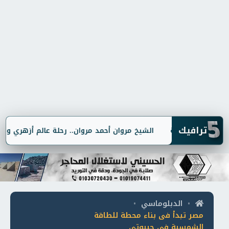
5
ترافيك
ُشكّل جريمة
الشيخ مروان أحمد مروان.. رحلة عالم أزهري وقطب "خل
الدبلوماسي
•
•
مصر تبدأ فى بناء محطة للطاقة
الشمسية في جيبوتي