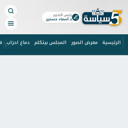
رئيس التحرير
د.أسماء حسنين
الرئيسية
معرض الصور
المجلس بيتكلم
دماغ احزاب
ق
ابحث