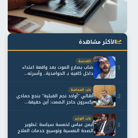
الأكثر مشاهدة
العدسة
1
شاب يصارع الموت بعد واقعة اعتداء
داخل كافيه بـ الحوامدية.. وأسرته...
باب المحافظ
2
أهالي "أولاد نجم القبلية" بنجع حمادي
يكسرون حاجز الصمت: أين حقيقة...
باب الوزير
3
أيمن عباس لخمسة سياسة :تطوير
الصحة النفسية وتوسيع خدمات العلاج
و...