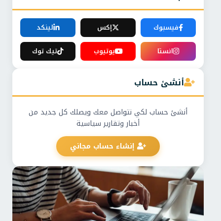
فيسبوك
إكس
لينكد
انستا
يوتيوب
تيك توك
أنشئ حساب
أنشئ حساب لكي نتواصل معك ويصلك كل جديد من
أخبار وتقارير سياسية
إنشاء حساب مجاني