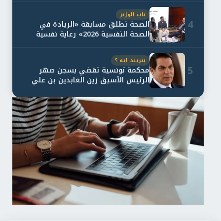
باب الوزير
4
الصحة تطلق مسابقة «الريادة في
الصحة النفسية 2026» رعاية نفسية
اف...
بتريند ايه ؟
5
محكمة تونسية تقضي بسجن صهر
الرئيس الأسبق زين العابدين بن علي
لمدة...