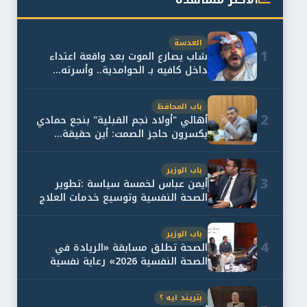
العدسة
1
شاب يصارع الموت بعد واقعة اعتداء
داخل كافيه بـ الحوامدية.. وأسرته...
باب المحافظ
2
أهالي "أولاد نجم القبلية" بنجع حمادي
يكسرون حاجز الصمت: أين حقيقة...
باب الوزير
3
أيمن عباس لخمسة سياسة :تطوير
الصحة النفسية وتوسيع خدمات العلاج
و...
باب الوزير
4
الصحة تطلق مسابقة «الريادة في
الصحة النفسية 2026» رعاية نفسية
اف...
بتريند ايه ؟