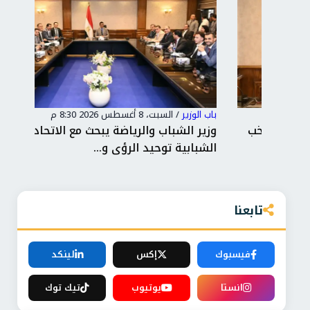
باب الوزير
/
السبت، 8 أغسطس 2026 8:30 م
باب 
تخب
وزير الشباب والرياضة يبحث مع الاتحادات
وزي
الشبابية توحيد الرؤى و...
وال
تابعنا
فيسبوك
إكس
لينكد
انستا
يوتيوب
تيك توك