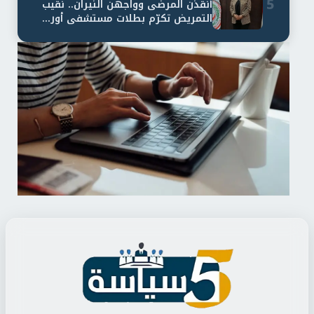
5
أنقذن المرضى وواجهن النيران.. نقيب
التمريض تكرّم بطلات مستشفى أور...