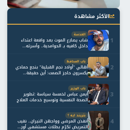
الأكثر مشاهدة
العدسة
1
شاب يصارع الموت بعد واقعة اعتداء
داخل كافيه بـ الحوامدية.. وأسرته...
باب المحافظ
2
أهالي "أولاد نجم القبلية" بنجع حمادي
يكسرون حاجز الصمت: أين حقيقة...
باب الوزير
3
أيمن عباس لخمسة سياسة :تطوير
الصحة النفسية وتوسيع خدمات العلاج
و...
بتريند ايه ؟
4
أنقذن المرضى وواجهن النيران.. نقيب
التمريض تكرّم بطلات مستشفى أور...