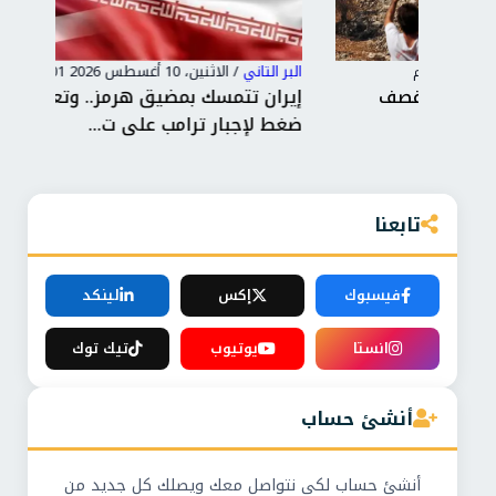
البر التاني
/
الاثنين، 10 أغسطس 2026 12:01 م
البر 
إيران تتمسك بمضيق هرمز.. وتعتبرها ورقة
ضغط لإجبار ترامب على ت...
حرب
تابعنا
فيسبوك
إكس
لينكد
انستا
يوتيوب
تيك توك
أنشئ حساب
أنشئ حساب لكي نتواصل معك ويصلك كل جديد من