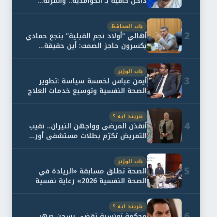
داخل كافيه بـ الحوامدية.. وأسرته...
باب المحافظ
2
أهالي "أولاد نجم القبلية" بنجع حمادي
يكسرون حاجز الصمت: أين حقيقة...
باب الوزير
3
أيمن عباس لخمسة سياسة :تطوير
الصحة النفسية وتوسيع خدمات العلاج
و...
بتريند ايه ؟
4
أنقذن المرضى وواجهن النيران.. نقيب
التمريض تكرّم بطلات مستشفى أور...
باب الوزير
5
الصحة تطلق مسابقة «الريادة في
الصحة النفسية 2026» رعاية نفسية
اف...
بتريند ايه ؟
6
محكمة تونسية تقضي بسجن صهر