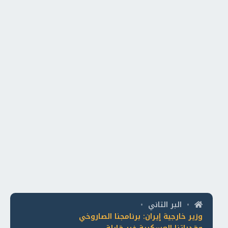
البر التاني
•
•
وزير خارجية إيران: برنامجنا الصاروخي