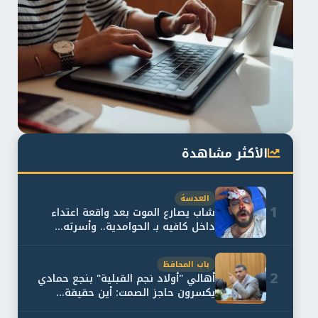
الأكثر مشاهدة
العدسة
1
شاب يصارع الموت بعد واقعة اعتداء
داخل كافيه بـ الحوامدية.. وأسرته...
باب المحافظ
2
أهالي "أولاد نجم القبلية" بنجع حمادي
يكسرون حاجز الصمت: أين حقيقة...