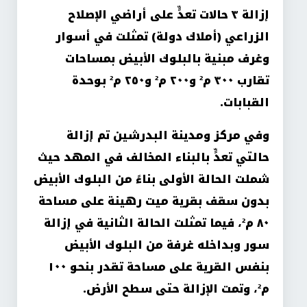
إزالة ٣ حالات تعدٍّ على أراضي الإصلاح
الزراعي (أملاك دولة) تمثلت في أسوار
وغرف مبنية بالبلوك الأبيض بمساحات
تقارب ٣٠٠ م² و٢٠٠ م² و٢٥٠ م² بوحدة
القبابات.
وفي مركز ومدينة البدرشين تم إزالة
حالتي تعدٍّ بالبناء المخالف في المهد حيث
شملت الحالة الأولى بناءً من البلوك الأبيض
بدون سقف بقرية ميت رهينة على مساحة
٨٠ م²، فيما تمثلت الحالة الثانية في إزالة
سور وبداخله غرفة من البلوك الأبيض
بنفس القرية على مساحة تقدر بنحو ١٠٠
م²، وتمت الإزالة حتى سطح الأرض.