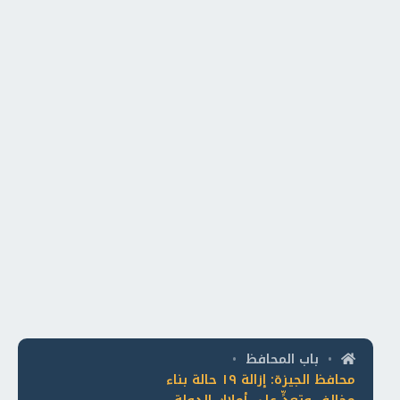
باب المحافظ
•
•
محافظ الجيزة: إزالة ١٩ حالة بناء