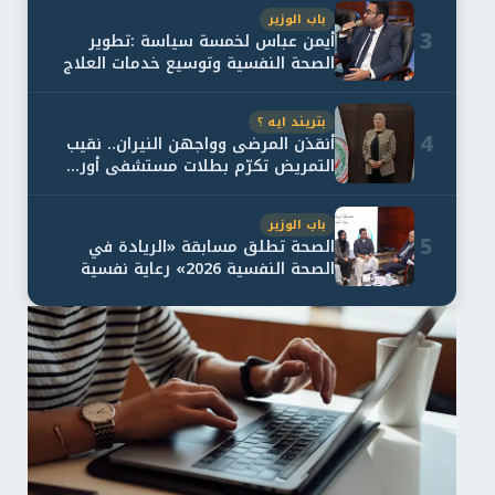
باب الوزير
3
أيمن عباس لخمسة سياسة :تطوير
الصحة النفسية وتوسيع خدمات العلاج
و...
بتريند ايه ؟
4
أنقذن المرضى وواجهن النيران.. نقيب
التمريض تكرّم بطلات مستشفى أور...
باب الوزير
5
الصحة تطلق مسابقة «الريادة في
الصحة النفسية 2026» رعاية نفسية
اف...