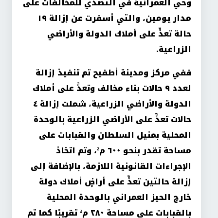
وحي العمرانية في التصدي للمخالفات على
مدار يومين، والتي أسفرت عن إزالة ١٩
حالة تعدٍّ على أملاك الدولة والأراضي
الزراعية.
ففي مركز ومدينة أطفيح تم تنفيذ إزالة
لعدد ٩ حالات بناء مخالف وتعدٍّ على أملاك
الدولة والأراضي الزراعية، شملت إزالة ٤
حالات تعدٍّ على الأراضي الزراعية بالوحدة
المحلية بمنيل السلطان والقبابات على
مساحة تقدر بنحو ٦٠٠ م²، وتم اتخاذ
الإجراءات القانونية اللازمة، بالإضافة إلى
إزالة حالتين تعدٍّ على أراضٍ أملاك دولة
خارج الحيز العمراني بالوحدة المحلية
بالقبابات على مساحة ٢٨٠ م² تقريبًا كما تم