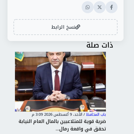
نسخ الرابط
ذات صلة
باب المحافظ
/
الأحد، 9 أغسطس 2026 3:09 م
باب 
افلة طبية شاملة تخدم 1800 مريض
ضربة قوية للمتلاعبين بالمال العام النيابة
الم
تحقق في واقعة رمال...
"دو