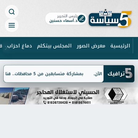
رئيس التحرير
د.أسماء حسنين
الرئيسية
معرض الصور
المجلس بيتكلم
دماغ احزاب
ق
5
ابحث
ترافيك
بمشاركة متسابقين من 5 محافظات.. قنا تستضيف تصفيات الموسم الثاني من مسابقة "دولة التلاوة"