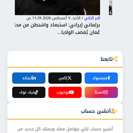
البر التاني
/
الأحد، 9 أغسطس 2026 11:29 ص
البر 
اب
برلماني إيراني: استبعاد واشنطن من محادثات
نائ
عُمان يُغضب الولايا...
إير
تابعنا
فيسبوك
إكس
لينكد
انستا
يوتيوب
تيك توك
أنشئ حساب
أنشئ حساب لكي نتواصل معك ويصلك كل جديد من