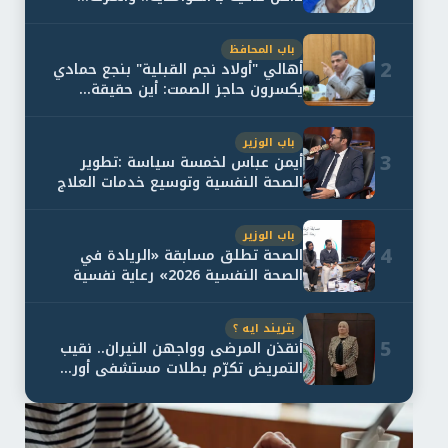
باب المحافظ
2
أهالي "أولاد نجم القبلية" بنجع حمادي
يكسرون حاجز الصمت: أين حقيقة...
باب الوزير
3
أيمن عباس لخمسة سياسة :تطوير
الصحة النفسية وتوسيع خدمات العلاج
و...
باب الوزير
4
الصحة تطلق مسابقة «الريادة في
الصحة النفسية 2026» رعاية نفسية
اف...
بتريند ايه ؟
5
أنقذن المرضى وواجهن النيران.. نقيب
التمريض تكرّم بطلات مستشفى أور...