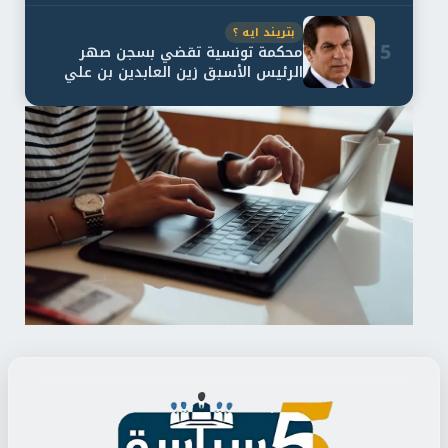
بتريند ايه ؟
5
محكمة تونسية تقضي بسجن صهر
الرئيس الأسبق زين العابدين بن علي
لمدة...