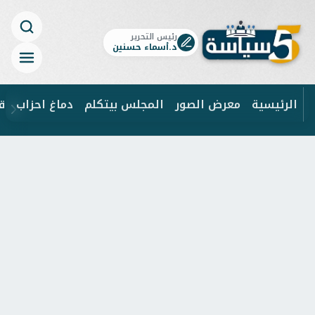
رئيس التحرير
د.أسماء حسنين
الرئيسية
معرض الصور
المجلس بيتكلم
دماغ احزاب
ق
ابحث