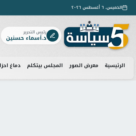
الخميس، ٦ أغسطس ٢٠٢٦
رئيس التحرير
د.أسماء حسنين
الرئيسية
معرض الصور
المجلس بيتكلم
دماغ احزا