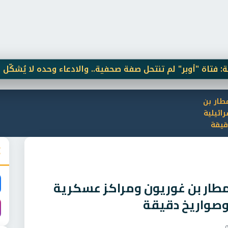
بر" لم تنتحل صفة صحفية.. والادعاء وحده لا يُشكّل جريمة
طار بن
ائيلية
قيقة
مطار بن غوريون ومراكز عسكرية
 وصواريخ دقيقة