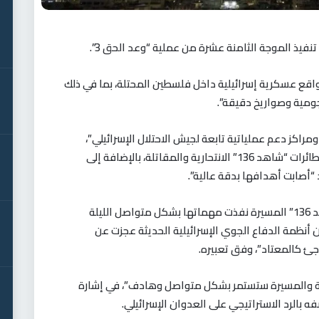
تنفيذ الموجة الثامنة عشرة من عملية “وعد الحق 3”.
اقع عسكرية إسرائيلية داخل فلسطين المحتلة، بما في ذلك
ومية وصواريخ دقيقة”.
اكز دعم عملياتية تابعة لجيش الاحتلال الإسرائيلي”،
مشيرا إلى أن الضربات نفذت عبر عدد كبير من طائرات “شاهد 136” الانتحارية والمقاتلة، بالإضافة إلى
“أصابت أهدافها بدقة عالية”.
وأكد البيان أن “عدة أسراب من طائرات “شاهد 136” المسيرة نفذت مهماتها بشكل متواصل الليلة
 أن أنظمة الدفاع الجوي الإسرائيلية الحديثة عجزت عن
جئ كالمعتاد”، وفق تعبيره.
ية والمسيرة ستستمر بشكل متواصل وهادف”، في إشارة
ه بالرد الاستراتيجي على العدوان الإسرائيلي.