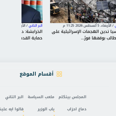
البر التاني
/
الأربعاء، 5 أغسطس 2026 11:22 م
البر التاني
على
الخرابشة: دعم الوصاية الهاشمية يعزز
اقتحامات
حماية القدس ويصون المقدسا...
تعرقل ح
أقسام الموقع
المجلس بيتكلم
ملعب السياسة
البر التاني
دماغ احزاب
باب الوزير
قالوا ايه علينا