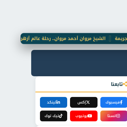
الشيخ مروان أحمد مروان.. رحلة عالم أزهري وقطب "خلوتي" جم
تابعنا
فيسبوك
إكس
لينكد
انستا
يوتيوب
تيك توك