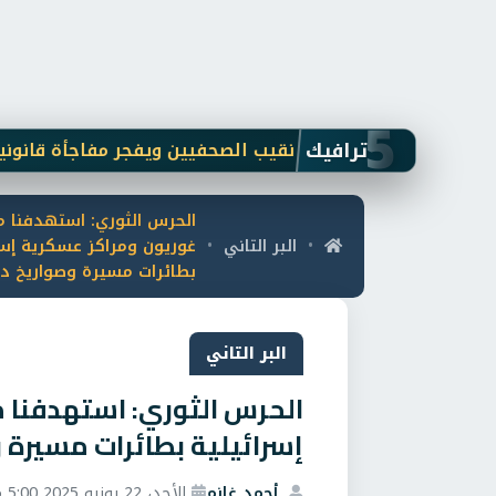
5
ترافيك
يرد على بلاغ نقيب الصحفيين ويفجر مفاجأة قانونية: فتاة "أو
الحرس الثوري: استهدفنا م
البر التاني
غوريون ومراكز عسكرية إسر
•
•
بطائرات مسيرة وصواريخ د
البر التاني
الحرس الثوري: استهدفنا 
إسرائيلية بطائرات مسيرة
أحمد غانم
الأحد، 22 يونيو 2025 5:00 م