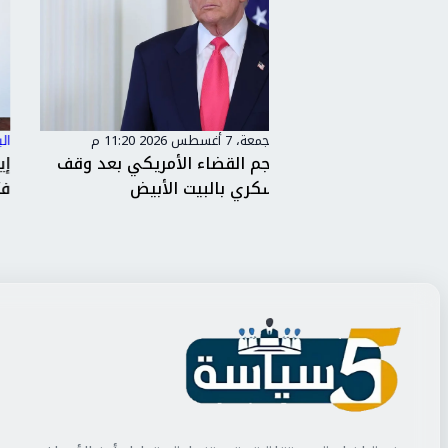
البر التاني
/
الجمعة، 7 أغسطس 2026 11:19 م
الأمريكي بعد وقف
إيران تترقب الموافقة النهائية على ات
 الأبيض
فتح مضيق هرمز