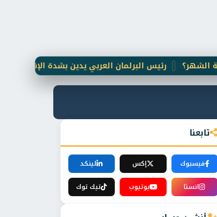
رئيس البرلمان العربي يدين بشدة الإنفجار الإرهابي ال
تابعنا
فيسبوك
إكس
لينكد
انستا
يوتيوب
تيك توك