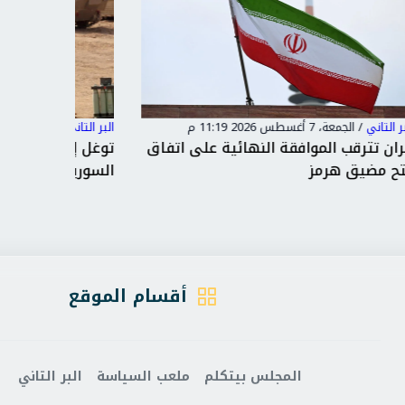
البر التاني
/
الجمعة، 7 أغسطس 2026 10:14 م
البر التاني
فاق
توغل إسرائيلي جديد في القنيطرة
محافظة 
السورية ونصب حاجز عسكري
يخدم ال
أقسام الموقع
المجلس بيتكلم
ملعب السياسة
البر التاني