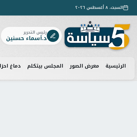
السبت، ٨ أغسطس ٢٠٢٦
رئيس التحرير
د.أسماء حسنين
الرئيسية
معرض الصور
المجلس بيتكلم
دماغ احزا