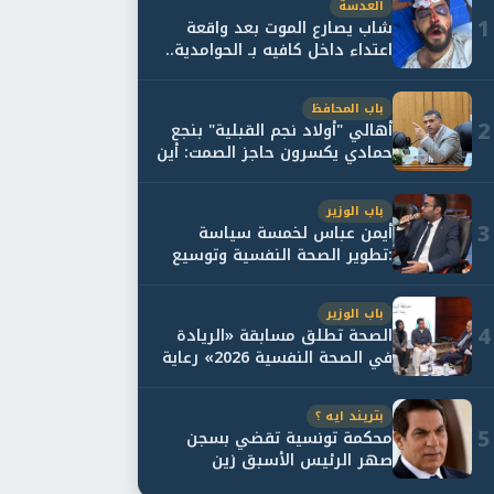
العدسة
1
شاب يصارع الموت بعد واقعة
اعتداء داخل كافيه بـ الحوامدية..
وأسرته...
باب المحافظ
2
أهالي "أولاد نجم القبلية" بنجع
حمادي يكسرون حاجز الصمت: أين
حقيقة...
باب الوزير
3
أيمن عباس لخمسة سياسة
:تطوير الصحة النفسية وتوسيع
خدمات العلاج و...
باب الوزير
4
الصحة تطلق مسابقة «الريادة
في الصحة النفسية 2026» رعاية
نفسية اف...
بتريند ايه ؟
5
محكمة تونسية تقضي بسجن
صهر الرئيس الأسبق زين
العابدين بن علي لمدة...