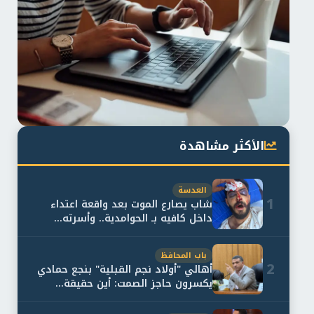
الأكثر مشاهدة
العدسة
1
شاب يصارع الموت بعد واقعة اعتداء
داخل كافيه بـ الحوامدية.. وأسرته...
باب المحافظ
2
أهالي "أولاد نجم القبلية" بنجع حمادي
يكسرون حاجز الصمت: أين حقيقة...