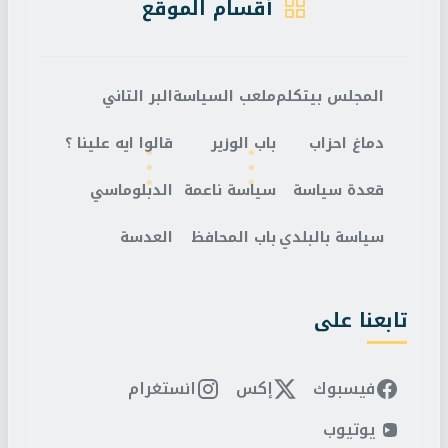
أقسام الموقع
المجلس بيتكلم
ملعب السياسة
البر التاني
دماغ احزاب
باب الوزير
قالوا ايه علينا ؟
قعدة سياسة
سياسة ناعمة
الدبلوماسي
سياسة بالبلدي
باب المحافظ
العدسة
تابعنا على
فيسبوك
إكس
انستغرام
يوتيوب