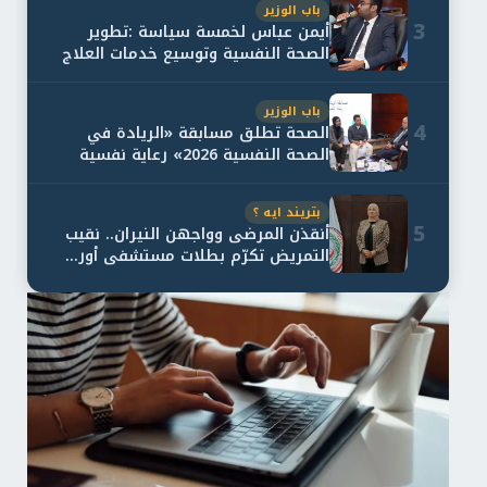
باب الوزير
3
أيمن عباس لخمسة سياسة :تطوير
الصحة النفسية وتوسيع خدمات العلاج
و...
باب الوزير
4
الصحة تطلق مسابقة «الريادة في
الصحة النفسية 2026» رعاية نفسية
اف...
بتريند ايه ؟
5
أنقذن المرضى وواجهن النيران.. نقيب
التمريض تكرّم بطلات مستشفى أور...