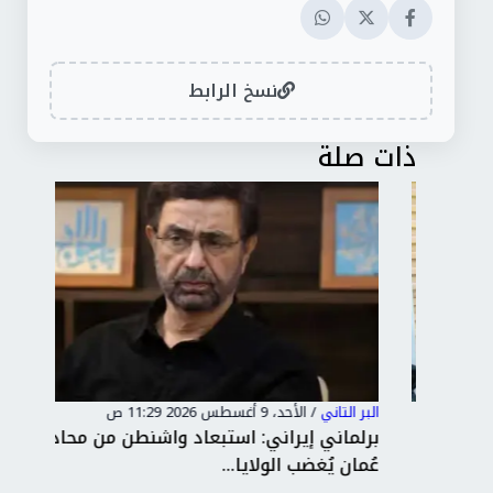
نسخ الرابط
ذات صلة
البر التاني
/
الأحد، 9 أغسطس 2026 11:29 ص
البر 
اب
برلماني إيراني: استبعاد واشنطن من محادثات
نائ
عُمان يُغضب الولايا...
إير