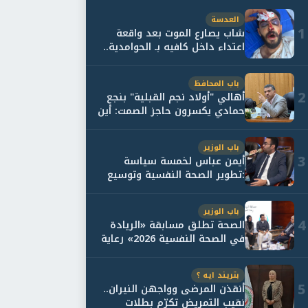
العدسة
1
شاب يصارع الموت بعد واقعة
اعتداء داخل كافيه بـ الحوامدية..
وأسرته...
باب المحافظ
2
أهالي "أولاد نجم القبلية" بنجع
حمادي يكسرون حاجز الصمت: أين
حقيقة...
باب الوزير
3
أيمن عباس لخمسة سياسة
:تطوير الصحة النفسية وتوسيع
خدمات العلاج و...
باب الوزير
4
الصحة تطلق مسابقة «الريادة
في الصحة النفسية 2026» رعاية
نفسية اف...
بتريند ايه ؟
5
أنقذن المرضى وواجهن النيران..
نقيب التمريض تكرّم بطلات