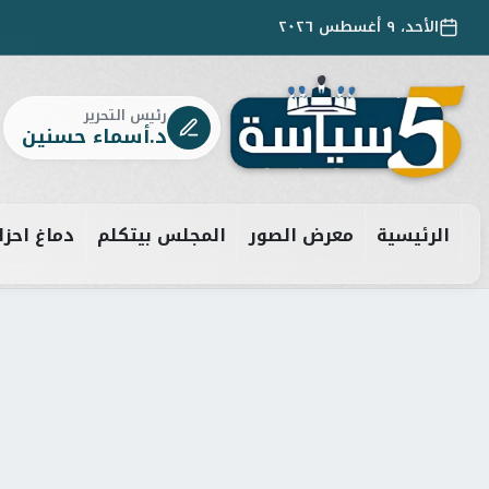
الأحد، ٩ أغسطس ٢٠٢٦
رئيس التحرير
د.أسماء حسنين
الرئيسية
معرض الصور
المجلس بيتكلم
دماغ احزا