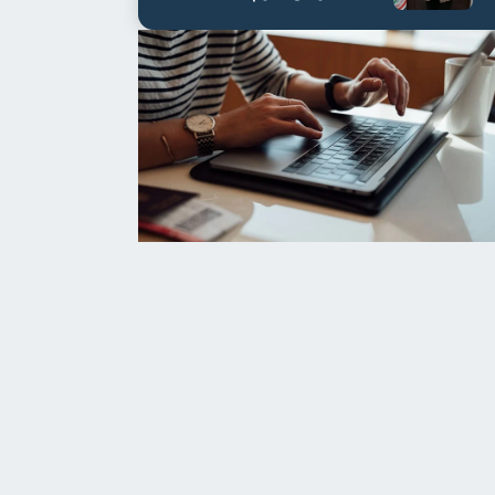
مستشفى أور...
/
الأحد، 9 أغسطس 2026 12:08 ص
البر التاني
/
الأحد، 9 أغسطس 2026 12:08 ص
سرائيلي جنوب لبنان.. مسيّرة
حماس: تنفيذ اتفاق غزة 
ي كفررمان
الاعتداءات وإدخال المس