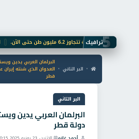
5
ترافيك
المصرية تتجاوز 6.2 مليون طن حتى الآن.
التعليم ا
البرلمان العربي يدين ويست
البر التاني
العدوان الذي شنته إيران ع
•
•
قطر
البر التاني
البرلمان العربي يدين ويست
دولة قطر
أحمد غانم
الاثنين، 23 يونيو 2025 10:15 م