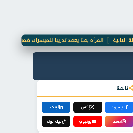
المرأة بقنا يعقد تدريبا للميسرات ضمن مبادرة "دوي" لدعم
تابعنا
فيسبوك
إكس
لينكد
انستا
يوتيوب
تيك توك