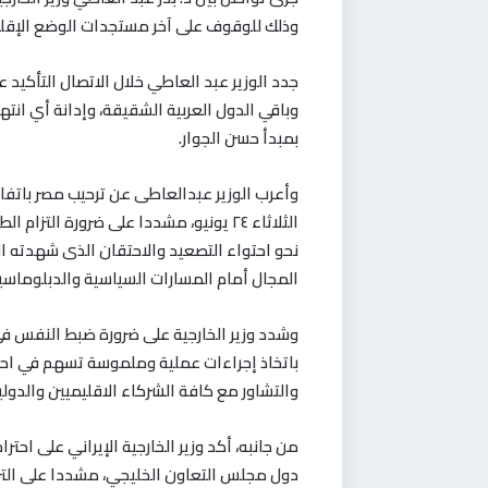
وذلك للوقوف على آخر مستجدات الوضع الإقليمي يوم ال
جدد الوزير عبد العاطي خلال الاتصال التأكيد 
وباقي الدول العربية الشقيقة، وإدانة أي انته
بمبدأ حسن الجوار
.
وأعرب الوزير عبدالعاطى عن ترحيب مصر باتفا
الثلاثاء ٢٤ يونيو، مشددا على ضرورة التز
نحو احتواء التصعيد والاحتقان الذى شهدته الم
المجال أمام المسارات السياسية والدبلوماسي
وشدد وزير الخارجية على ضرورة ضبط النفس في ه
باتخاذ إجراءات عملية وملموسة تسهم في احتو
والتشاور مع كافة الشركاء الاقليميين والدولي
من جانبه، أكد وزير الخارجية الإيراني على اح
دول مجلس التعاون الخليجي، مشددا على التزام