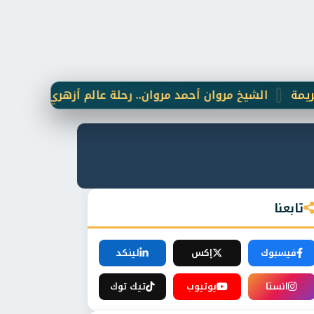
لشيخ مروان أحمد مروان.. رحلة عالم أزهري وقطب "خلوتي" جمع
تابعنا
فيسبوك
إكس
لينكد
انستا
يوتيوب
تيك توك