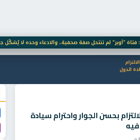
ر" لم تنتحل صفة صحفية.. والادعاء وحده لا يُشكّل جريمة
ا
لالتزام
دة الدول
التزام بحسن الجوار واحترام سيادة
 فيه