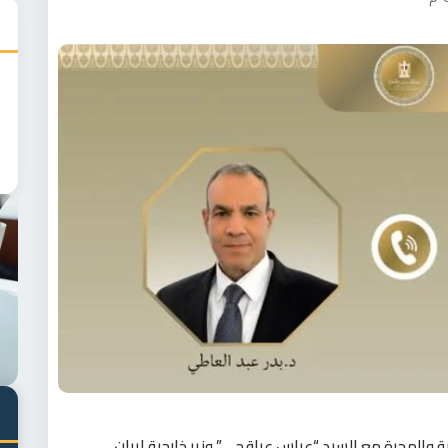
ية والهجرة مع السيد “عباس عراقجي” وزير خارجية إيران