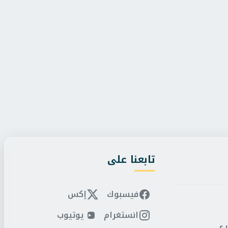
ي
/
الأربعاء، 5 أغسطس 2026 1:19 م
الدبلوماسي
/
الأربعاء، 5 أغسطس 2026 1:03 م
ارجية يلتقي نظيره الأردني..
الرئيس السيسي يجرى اتص
لي الحرص المشترك ل...
بكيرياكوس ميتسوتاكيس
تابعنا على
فيسبوك
إكس
انستغرام
يوتيوب