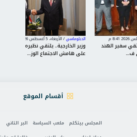
الدبلوماسي
/
الأربعاء، 5 أغسطس 2026 6:37 م
الدبلوماس
د
وزير الخارجية.. يلتقي نظيره الباكستانى
وزير الخ
على هامش الاجتماع الوز...
ويؤكد ع
أقسام الموقع
المجلس بيتكلم
ملعب السياسة
البر التاني