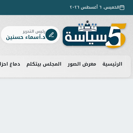
الخميس، ٦ أغسطس ٢٠٢٦
رئيس التحرير
د.أسماء حسنين
الرئيسية
معرض الصور
المجلس بيتكلم
دماغ احزا