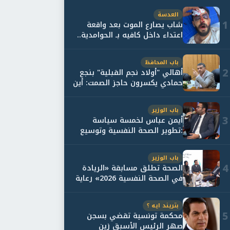
العدسة
1
شاب يصارع الموت بعد واقعة
اعتداء داخل كافيه بـ الحوامدية..
وأسرته...
باب المحافظ
2
أهالي "أولاد نجم القبلية" بنجع
حمادي يكسرون حاجز الصمت: أين
حقيقة...
باب الوزير
3
أيمن عباس لخمسة سياسة
:تطوير الصحة النفسية وتوسيع
خدمات العلاج و...
باب الوزير
4
الصحة تطلق مسابقة «الريادة
في الصحة النفسية 2026» رعاية
نفسية اف...
بتريند ايه ؟
5
محكمة تونسية تقضي بسجن
صهر الرئيس الأسبق زين