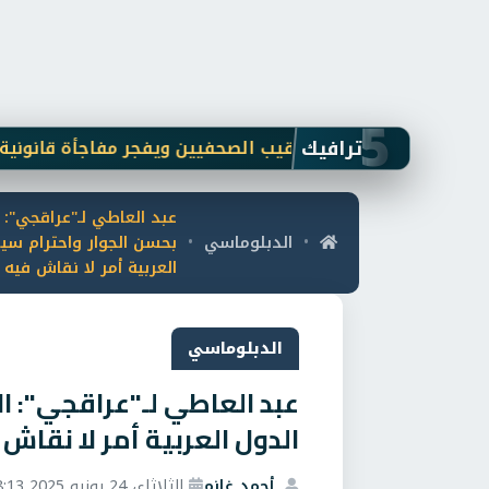
5
ترافيك
رد على بلاغ نقيب الصحفيين ويفجر مفاجأة قانونية: فتاة "أوب
عبد العاطي لـ"عراقجي": ا
الدبلوماسي
بحسن الجوار واحترام سيا
•
•
العربية أمر لا نقاش فيه
الدبلوماسي
عبد العاطي لـ"عراقجي": ال
الدول العربية أمر لا نقاش
أحمد غانم
الثلاثاء، 24 يونيو 2025 8:13 م