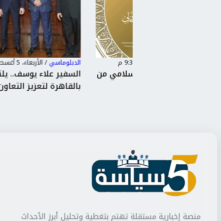
الدبلوماسي
/
الأربعاء، 5 أغسطس 2026 8:41 م
رك عربي–إسلامي من
السفير علاء يوسف.. يلتقي سفير الهن
الإ...
بالقاهرة لتعزيز التعاون ف...
منصة إخبارية مستقلة تهتم بتغطية وتحليل أبرز الأحداث