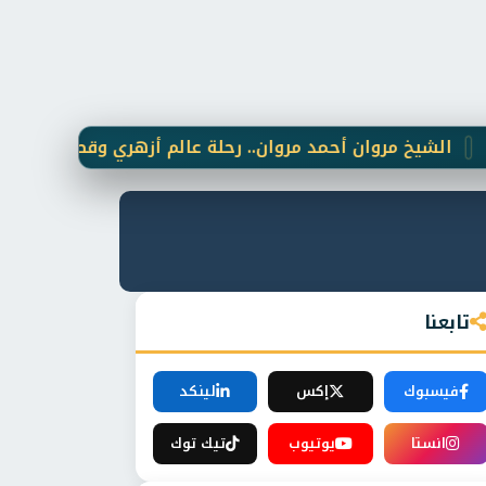
 مروان أحمد مروان.. رحلة عالم أزهري وقطب "خلوتي" جمع بين 
تابعنا
فيسبوك
إكس
لينكد
انستا
يوتيوب
تيك توك