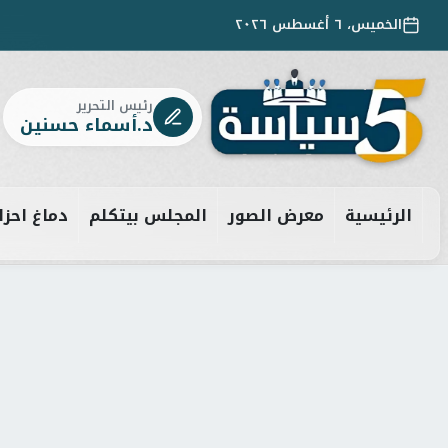
الخميس، ٦ أغسطس ٢٠٢٦
رئيس التحرير
د.أسماء حسنين
الرئيسية
معرض الصور
المجلس بيتكلم
دماغ احزا