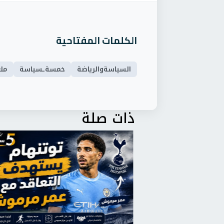
الكلمات المفتاحية
السياسةوالرياضة
خمسةـسياسة
ملع
ذات صلة