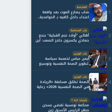
العدسة
1
شاب يصارع الموت بعد واقعة
اعتداء داخل كافيه بـ الحوامدية..
وأسرته...
باب المحافظ
2
أهالي "أولاد نجم القبلية" بنجع
حمادي يكسرون حاجز الصمت: أين
حقيقة...
باب الوزير
3
أيمن عباس لخمسة سياسة
:تطوير الصحة النفسية وتوسيع
خدمات العلاج و...
باب الوزير
4
الصحة تطلق مسابقة «الريادة
في الصحة النفسية 2026» رعاية
نفسية اف...
بتريند ايه ؟
5
محكمة تونسية تقضي بسجن
صهر الرئيس الأسبق زين