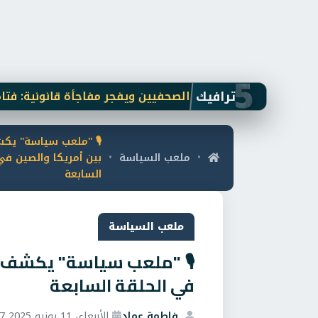
5
ترافيك
ى بلاغ نقيب الصحفيين ويفجر مفاجأة قانونية: فتاة "أوبر" لم
🎙️ "ملعب سياسة" يكش
ملعب السياسة
بين أمريكا والصين في
•
•
السابعة
ملعب السياسة
🎙️ "ملعب سياسة" يكشف أب
في الحلقة السابعة
فاطمة عماد
الأربعاء، 11 يونيو 2025 7:27 م