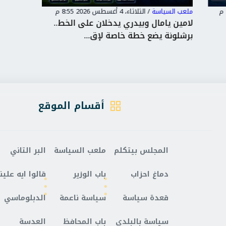
ملعب السياسة
/
الثلاثاء، 4 أغسطس 2026 8:55 م
ملعب الس
لامين يامال وبيدري يدخلان على الخط..
فليك يط
برشلونة يضع خطة خاصة لإق...
وبرشلون
أقسام الموقع
المجلس بيتكلم
ملعب السياسة
البر التاني
دماغ احزاب
باب الوزير
قالوا ايه علينا
قعدة سياسة
سياسة ناعمة
الدبلوماسي
سياسة بالبلدي
باب المحافظ
العدسة