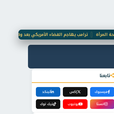
أة
ترامب يهاجم القضاء الأمريكي بعد وقف مشروع عسكري 
تابعنا
فيسبوك
إكس
لينكد
انستا
يوتيوب
تيك توك