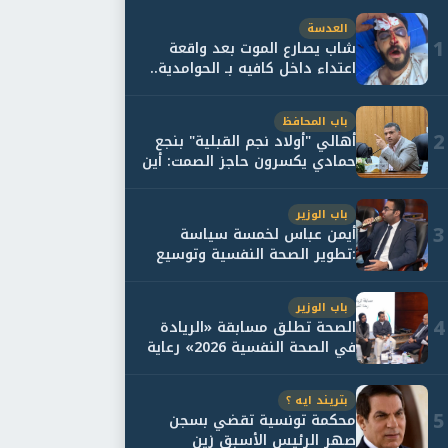
العدسة
1
شاب يصارع الموت بعد واقعة
اعتداء داخل كافيه بـ الحوامدية..
وأسرته...
باب المحافظ
2
أهالي "أولاد نجم القبلية" بنجع
حمادي يكسرون حاجز الصمت: أين
حقيقة...
باب الوزير
3
أيمن عباس لخمسة سياسة
:تطوير الصحة النفسية وتوسيع
خدمات العلاج و...
باب الوزير
4
الصحة تطلق مسابقة «الريادة
في الصحة النفسية 2026» رعاية
نفسية اف...
بتريند ايه ؟
5
محكمة تونسية تقضي بسجن
صهر الرئيس الأسبق زين