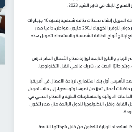
سنوي للبنك في شرم الشيخ 2023.
وأعلن الدكتور أكينوومي أديسينا عن خطة البنك لتمويل إنشاء محطات طاقة شمسية بقدرة 10 جيجاوات
في 11 دولة أفريقية، بتكلفة تصل إلى 20 مليار دولار، لتوفير الكهرباء لـ250 مليون مواطن، داعيا مصر
ع لإنتاج ألواح الطاقة الشمسية والاستعداد لتمويل هذه
 للزجاج والبلور التابعة لوزارة قطاع الأعمال العام تدرس
، ويتم حاليًا البحث عن شريك عالمي لنقل التكنولوجيا.
عد لتأسيس أول بنك استثماري لريادة الأعمال في أفريقيا
ير حاضنات أعمال تعزز من نموها وتوسعها، إلى جانب تمويل
دوية والخامات الدوائية والمستلزمات الطبية والقطاع الصحي في
خل القارة، ونقل التكنولوجيا للدول الرائدة مثل مصر لتكون
ودة.
استعداد الوزارة للتعاون من خلال شركاتها التابعة