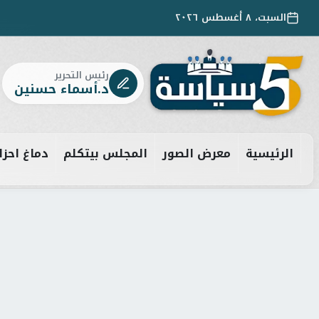
السبت، ٨ أغسطس ٢٠٢٦
رئيس التحرير
د.أسماء حسنين
الرئيسية
معرض الصور
المجلس بيتكلم
دماغ احزا