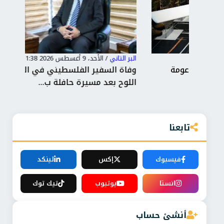
البر التاني
/
الأحد، 9 أغسطس 2026 11:38 ص
البر 
وفاة السفير الفلسطيني في القاهرة دياب
برل
اللوح بعد مسيرة حافلة ب...
عُما
تابعنا
فيسبوك
إكس
لينكد
انستا
يوتيوب
تيك توك
أنشئ حساب