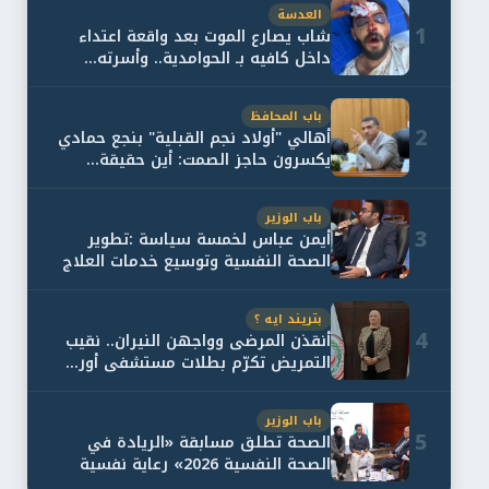
العدسة
1
شاب يصارع الموت بعد واقعة اعتداء
داخل كافيه بـ الحوامدية.. وأسرته...
باب المحافظ
2
أهالي "أولاد نجم القبلية" بنجع حمادي
يكسرون حاجز الصمت: أين حقيقة...
باب الوزير
3
أيمن عباس لخمسة سياسة :تطوير
الصحة النفسية وتوسيع خدمات العلاج
و...
بتريند ايه ؟
4
أنقذن المرضى وواجهن النيران.. نقيب
التمريض تكرّم بطلات مستشفى أور...
باب الوزير
5
الصحة تطلق مسابقة «الريادة في
الصحة النفسية 2026» رعاية نفسية
اف...