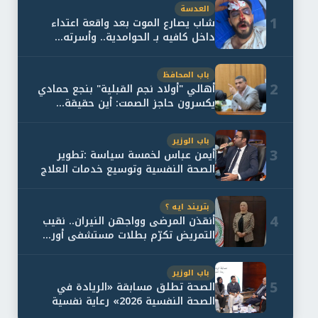
العدسة
1
شاب يصارع الموت بعد واقعة اعتداء
داخل كافيه بـ الحوامدية.. وأسرته...
باب المحافظ
2
أهالي "أولاد نجم القبلية" بنجع حمادي
يكسرون حاجز الصمت: أين حقيقة...
باب الوزير
3
أيمن عباس لخمسة سياسة :تطوير
الصحة النفسية وتوسيع خدمات العلاج
و...
بتريند ايه ؟
4
أنقذن المرضى وواجهن النيران.. نقيب
التمريض تكرّم بطلات مستشفى أور...
باب الوزير
5
الصحة تطلق مسابقة «الريادة في
الصحة النفسية 2026» رعاية نفسية
اف...