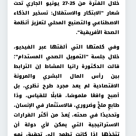
خلال الفترة من 25-27 يونيو الجاري تحت
شعار "الابتكار والاستقلال: تسخير الذكاء
الاصطناعي والتصنيع المحلي لتعزيز أنظمة
الصحة الأفريقية
".
وفي كلمتها التي ألقتها عبر الفيديو،
خلال جلسة "التمويل الصحي المستدام"؛
قالت الدكتورة رانيا المشاط إن الترابط
بين رأس المال البشري والمرونة
الاقتصادية لم يعد مجرد طرح نظري، بل
أصبح واقعًا ملموسًا، قابلًا للقياس، وذا
طابعٍ ملحٍّ وضروري، فالاستثمار في الإنسان،
وتحديدًا في صحته، يُعدّ من أكثر القرارات
الاستراتيجية التي يمكن لأي دولة أن
تتخذها إذا كانت تطمح إلى تحقيق نمو