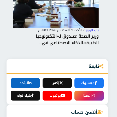
باب الوزير
/
الأحد، 9 أغسطس 2026 4:03 م
باب 
ثمار
وزير الصحة :صندوق لـ«التكنولوجيا
جوه
الطبية».الذكاء الاصطناعي في...
المنت
تابعنا
فيسبوك
إكس
لينكد
انستا
يوتيوب
تيك توك
أنشئ حساب