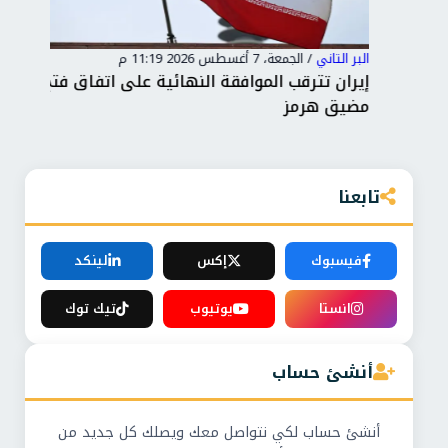
البر التاني
/
الجمعة، 7 أغسطس 2026 11:19 م
البر 
إيران تترقب الموافقة النهائية على اتفاق فتح
توغ
مضيق هرمز
ونص
تابعنا
فيسبوك
إكس
لينكد
انستا
يوتيوب
تيك توك
أنشئ حساب
أنشئ حساب لكي نتواصل معك ويصلك كل جديد من