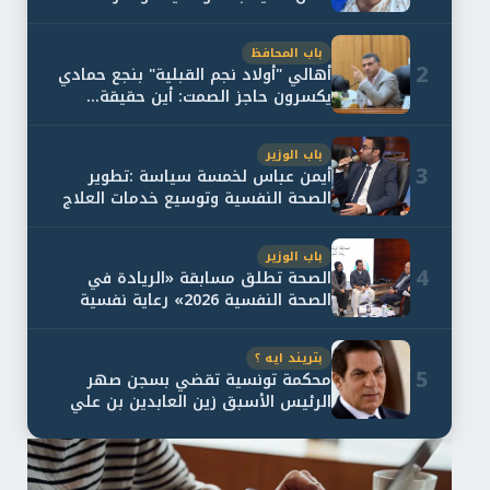
باب المحافظ
2
أهالي "أولاد نجم القبلية" بنجع حمادي
يكسرون حاجز الصمت: أين حقيقة...
باب الوزير
3
أيمن عباس لخمسة سياسة :تطوير
الصحة النفسية وتوسيع خدمات العلاج
و...
باب الوزير
4
الصحة تطلق مسابقة «الريادة في
الصحة النفسية 2026» رعاية نفسية
اف...
بتريند ايه ؟
5
محكمة تونسية تقضي بسجن صهر
الرئيس الأسبق زين العابدين بن علي
لمدة...