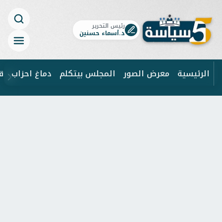
رئيس التحرير
د.أسماء حسنين
الرئيسية
معرض الصور
المجلس بيتكلم
دماغ احزاب
ق
ابحث