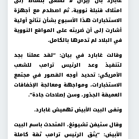
غابارد بأن إيران لا تسعى بنشاط إلى
امتلاك قنبلة نووية، ثم اصطدم مع أجهزة
الاستخبارات هذا الأسبوع بشأن نتائج أولية
أشارت إلى أن ضربته على المواقع النووية
في البلاد لم تدمرها بالكامل.
وقالت غابارد في بيان: “لقد عملنا بجد
لتنفيذ وعد الرئيس ترامب للشعب
الأمريكي: تحديد أوجه القصور في مجتمع
الاستخبارات، ومواجهة ومعالجة الإخفاقات
العميقة الجذور، وسن إصلاحات جادة”.
ونفى البيت الأبيض تهميش غابارد.
وقال ستيفن تشيونغ، المتحدث باسم البيت
الأبيض: “يثق الرئيس ترامب ثقة كاملة