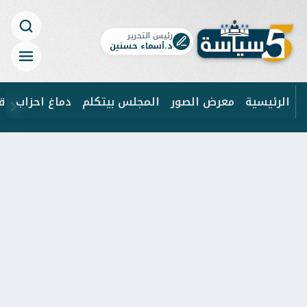
رئيس التحرير
د.أسماء حسنين
الرئيسية
معرض الصور
المجلس بيتكلم
دماغ احزاب
ق
ابحث