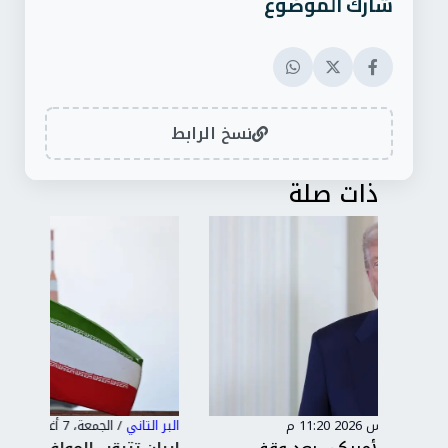
شارك الموضوع
نسخ الرابط
ذات صلة
البر التاني
/
الجمعة، 7 أغسطس 2026 11:19 م
الب