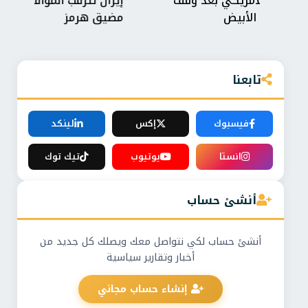
إيران تترقب الموافقة النهائية على اتفاق فتح
تو
مضيق هرمز
ون
تابعنا
فيسبوك
إكس
لينكد
انستا
يوتيوب
تيك توك
أنشئ حساب
أنشئ حساب لكي نتواصل معك ويصلك كل جديد من
أخبار وتقارير سياسية
إنشاء حساب مجاني