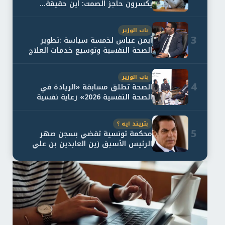
يكسرون حاجز الصمت: أين حقيقة...
باب الوزير
3
أيمن عباس لخمسة سياسة :تطوير
الصحة النفسية وتوسيع خدمات العلاج
و...
باب الوزير
4
الصحة تطلق مسابقة «الريادة في
الصحة النفسية 2026» رعاية نفسية
اف...
بتريند ايه ؟
5
محكمة تونسية تقضي بسجن صهر
الرئيس الأسبق زين العابدين بن علي
لمدة...