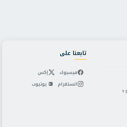
/
الجمعة، 7 أغسطس 2026 7:46 م
البر التاني
/
الجمعة، 7 أغسطس 2026 7:01 م
يؤكد استقرار حدوده ويواصل حصر
خلاف أوروبي جديد.. إسبان
يد الدولة
بسبب أزمة الهجرة
تابعنا على
فيسبوك
إكس
انستغرام
يوتيوب
 ؟