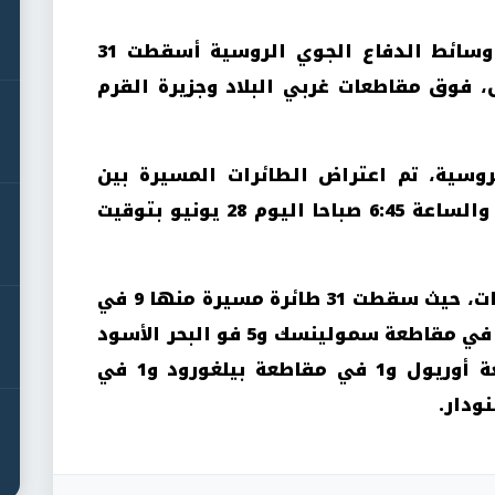
أعلنت وزارة الدفاع الروسية أن وسائط الدفاع الجوي الروسية أسقطت 31
ل، فوق مقاطعات غربي البلاد وجزيرة القرم
روسية، تم اعتراض الطائرات المسيرة بين
الساعة 23:00 مساء يوم 27 يونيو والساعة 6:45 صباحا اليوم 28 يونيو بتوقيت
وتعرضت عدة مناطق لهذه الهجمات، حيث سقطت 31 طائرة مسيرة منها 9 في
القرم و6 في مقاطعة بريانسك و5 في مقاطعة سمولينسك و5 فو البحر الأسود
و2 فوق بحر آزوف و1 في مقاطعة أوريول و1 في مقاطعة بيلغورود و1 في