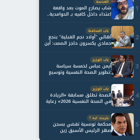
العدسة
1
شاب يصارع الموت بعد واقعة
اعتداء داخل كافيه بـ الحوامدية..
وأسرته...
باب المحافظ
2
أهالي "أولاد نجم القبلية" بنجع
حمادي يكسرون حاجز الصمت: أين
حقيقة...
باب الوزير
3
أيمن عباس لخمسة سياسة
:تطوير الصحة النفسية وتوسيع
خدمات العلاج و...
باب الوزير
4
الصحة تطلق مسابقة «الريادة
في الصحة النفسية 2026» رعاية
نفسية اف...
بتريند ايه ؟
5
محكمة تونسية تقضي بسجن
صهر الرئيس الأسبق زين
العابدين بن علي لمدة...