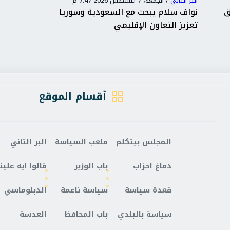
البر التاني
/
الجمعة، 7 أغسطس 2026 7:47 م
البر التاني
ق
نواف سلام يبحث مع السعودية وسوريا
العراق 
تعزيز التعاون الإقليمي
السلاح ب
أقسام الموقع
المجلس بيتكلم
ملعب السياسة
البر التاني
دماغ احزاب
باب الوزير
قالوا ايه علينا
قعدة سياسة
سياسة ناعمة
الدبلوماسي
سياسة بالبلدي
باب المحافظ
العدسة