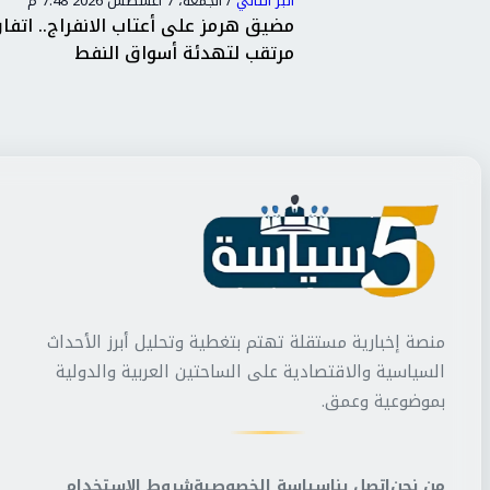
البر التاني
/
الجمعة، 7 أغسطس 2026 7:48 م
ن تركيا والسعودية
مضيق هرمز على أعتاب الانفراج.. اتفا
ن...
مرتقب لتهدئة أسواق النفط
منصة إخبارية مستقلة تهتم بتغطية وتحليل أبرز الأحداث
السياسية والاقتصادية على الساحتين العربية والدولية
بموضوعية وعمق.
من نحن
اتصل بنا
سياسة الخصوصية
شروط الاستخدام