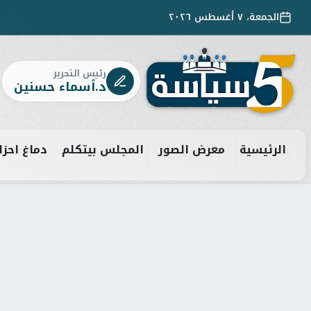
الجمعة، ٧ أغسطس ٢٠٢٦
رئيس التحرير
د.أسماء حسنين
الرئيسية
معرض الصور
المجلس بيتكلم
دماغ احزا