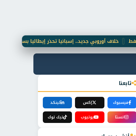
خلاف أوروبي جديد.. إسبانيا تحذر إيطاليا بسبب أزمة الهجرة
تابعنا
فيسبوك
إكس
لينكد
انستا
يوتيوب
تيك توك