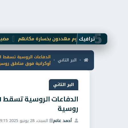
5
ترافيك
نجوم مهددون بخسارة مكانهم
مضيق هرمز 
البر التاني
•
•
أوكرانية فوق مناطق روسي
البر التاني
روسية
أحمد غانم
السبت، 28 يونيو 2025 9:15 م