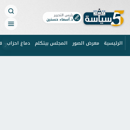
رئيس التحرير
د.أسماء حسنين
الرئيسية
معرض الصور
المجلس بيتكلم
دماغ احزاب
ق
ابحث