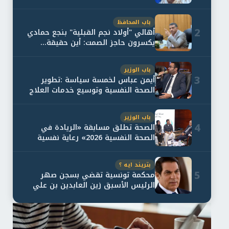
باب المحافظ
2
أهالي "أولاد نجم القبلية" بنجع حمادي
يكسرون حاجز الصمت: أين حقيقة...
باب الوزير
3
أيمن عباس لخمسة سياسة :تطوير
الصحة النفسية وتوسيع خدمات العلاج
و...
باب الوزير
4
الصحة تطلق مسابقة «الريادة في
الصحة النفسية 2026» رعاية نفسية
اف...
بتريند ايه ؟
5
محكمة تونسية تقضي بسجن صهر
الرئيس الأسبق زين العابدين بن علي
لمدة...