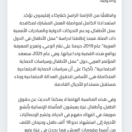
والدولية
.
وانطلاقًا من التزامنا الراسخ كشركاء إقليميين، نؤكد
استعدادنا الكامل لمواصلة العمل المشترك لمكافحة
عمل الأطفال، ودعم التحركات الدولية والمبادرات الأممية
ذات الصلة. فمنذ إطلاقنا لدراسة “عمل الأطفال في الدول
العربية” عام 2019، حرصنا على نشر الوعي، وتعزيز المعرفة
بواقع هذه القضية وتداعياتها. وفي عام 2025، سنعقد
المؤتمر العربي حول “عمل الأطفال وسياسات الحماية
الاجتماعية”، تأكيدًا على أن سياسات الحماية الاجتماعية
المتكاملة هي الأساس لتحقيق العدالة الاجتماعية وبناء
مستقبل مستدام للأجيال القادمة
.
وفي هذه المناسبة الهامة لا يمكننا الحديث عن حقوق
الطفل، وأطفال غزة يعيشون المأساة الإنسانية بأبشع
صورها، في انتهاك حقهم في الحياة. وتشير الإحصائيات
الأخيرة إلى استشهاد نحو 18 ألف طفل، وحرمان الآلاف
من أبسط مقومات العيش، فما يحدث في غزة يضع