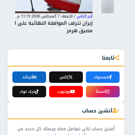
البر التاني
/
الجمعة، 7 أغسطس 2026 11:19 م
البر 
إيران تترقب الموافقة النهائية على اتفاق فتح
توغ
مضيق هرمز
ونص
تابعنا
فيسبوك
إكس
لينكد
انستا
يوتيوب
تيك توك
أنشئ حساب
أنشئ حساب لكي نتواصل معك ويصلك كل جديد من