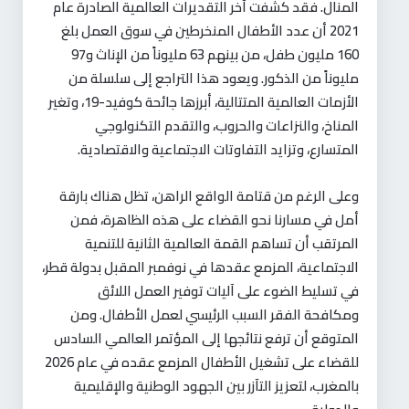
المنال. فقد كشفت آخر التقديرات العالمية الصادرة عام
2021 أن عدد الأطفال المنخرطين في سوق العمل بلغ
160 مليون طفل، من بينهم 63 مليوناً من الإناث و97
مليوناً من الذكور. ويعود هذا التراجع إلى سلسلة من
الأزمات العالمية المتتالية، أبرزها جائحة كوفيد-19، وتغير
المناخ، والنزاعات والحروب، والتقدم التكنولوجي
المتسارع، وتزايد التفاوتات الاجتماعية والاقتصادية
.
وعلى الرغم من قتامة الواقع الراهن، تظل هناك بارقة
أمل في مسارنا نحو القضاء على هذه الظاهرة، فمن
المرتقب أن تساهم القمة العالمية الثانية للتنمية
الاجتماعية، المزمع عقدها في نوفمبر المقبل بدولة قطر،
في تسليط الضوء على آليات توفير العمل اللائق
ومكافحة الفقر السبب الرئيسي لعمل الأطفال. ومن
المتوقع أن ترفع نتائجها إلى المؤتمر العالمي السادس
للقضاء على تشغيل الأطفال المزمع عقده في عام 2026
بالمغرب، لتعزيز التآزر بين الجهود الوطنية والإقليمية