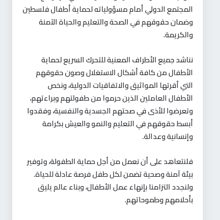
المجتمع الدولي أمام مسؤولياته لحماية أطفال فلسطين
وضمان حقوقهم في الصحة والتعليم والحياة الآمنة
والكريمة
.
نناشد جميع الأطراف المعنية للتحرك السريع لحماية
الأطفال من كافة أشكال الاستغلال وصون حقوقهم
التي أقرتها المواثيق والاتفاقيات الدولية، ونخص
الأطفال العاملين الذين حرموا من طفولتهم وبراءتهم،
وتعرضوا للأذى في صحتهم الجسدية والنفسية، وفقدوا
أبسط حقوقهم في التعليم والنمو والعيش بكرامة
وإنسانية وعدالة
.
فلنتعاهد على أن نعمل من أجل حماية الطفولة، وتوفير
بيئة آمنة وصحية تضمن لكل طفل فرصة عادلة للحياة.
ولنجدد التزامنا بإنهاء عمل الأطفال، وبناء عالم يليق
بأحلامهم وطموحاتهم
.