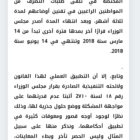
المختصة في تلقى طلبات التصرف من
المواطنين الراغبين في تقنين أوضاعهم لمدة
ثلاثة أشهر، وبعد انتهاء المدة أصدر مجلس
الوزراء قرارًا أخر بمدها فترة أخرى تبدأ من 14
مارس سنة 2018 وتنتهي في 14 يونيو سنة
2018.
وتابع، إلا أن التطبيق العملي لهذا القانون
ولائحته التنفيذية الصادرة بقرار مجلس الوزراء
رقم ١٨ لسنة 2۷١۰ أثبتا عدم قدرتهما على
مواجهة المشكلة ووضع حلول جذرية لها، وذلك
نظرًا لوجود أوجه قصور ومعوقات كثيرة في
تطبيق أحكامهما، ونذكر منها على سبيل
المثال وليس الحصر تأخر وبطء المعاينات،