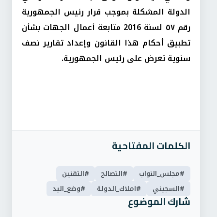
الدولة المشكلة بموجب قرار رئيس الجمهورية
رقم ٥۷ لسنة 2016 متابعة أعمال الجهات بشأن
تطبيق أحكام هذا القانون وإعداد تقارير نصف
سنوية تعرض على رئيس الجمهورية.
الكلمات المفتاحية
#مجلس_النواب
#التصالح
#التقنين
#السجيني
#املاك_الدولة
#وضع_اليد
شارك الموضوع