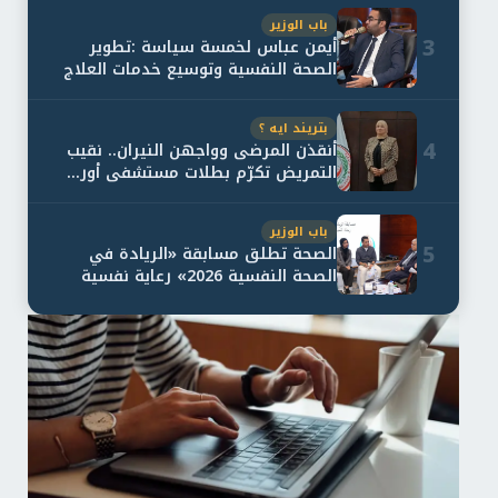
باب الوزير
3
أيمن عباس لخمسة سياسة :تطوير
الصحة النفسية وتوسيع خدمات العلاج
و...
بتريند ايه ؟
4
أنقذن المرضى وواجهن النيران.. نقيب
التمريض تكرّم بطلات مستشفى أور...
باب الوزير
5
الصحة تطلق مسابقة «الريادة في
الصحة النفسية 2026» رعاية نفسية
اف...