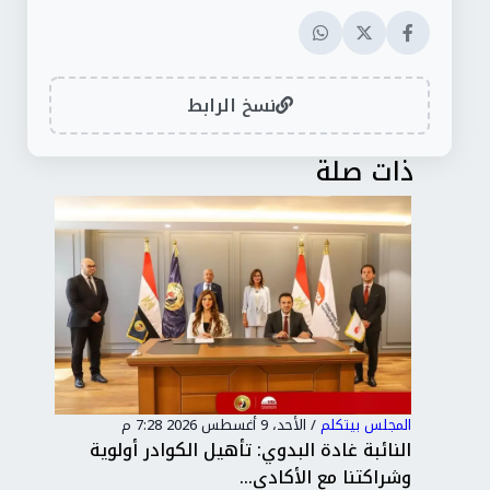
نسخ الرابط
ذات صلة
المجلس بيتكلم
/
الأحد، 9 أغسطس 2026 7:28 م
المج
ي
النائبة غادة البدوي: تأهيل الكوادر أولوية
الن
وشراكتنا مع الأكادي...
الق