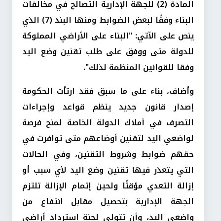
المادة (2) للجهة الإدارية التصالح في مخالفات
البناء وفقًا لبعض الضوابط ومنها البند (7) الذي
ينص على الآتي: "البناء على الأراضي المملوكة
للدولة متى ووفق على طلب تقنين وضع اليد
وفقا للقوانين المنظمة لذلك".
وأضاف، بناء على ما سبق فقد ارتأت الحكومة
إصدار قانون جديد ينظم قواعد وإجراءات
التصرف في أملاك الدولة الخاصة لمنح فرصة
لواضعي اليد لتقنين أوضاعهم متى توافرت في
حقهم ضوابط وشروط التقنين، وفي الحالات
التي يتعذر فيها تقنين وضع اليد لأي سبب أو
إزالة التعدي مؤقتًا ولحين إتمام الإزالة تلتزم
الجهة الإدارية بتحصيل مقابل انتفاع من
واضعي اليد، وأن تتولى لجنة استرداد أراضي