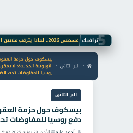
5
ترافيك
بات
مرتبات أغسطس 2026.. لماذا يترقب ملايين الموظفين موعد الصرف وكيف تدير الأسرة دخلها حتى نهاية الشهر؟
بيسكوف حول حزمة العقوب
البر التاني
الأوروبية الجديدة: لا يمكن
•
•
روسيا للمفاوضات تحت ال
البر التاني
بيسكوف حول حزمة العقوبات
دفع روسيا للمفاوضات تح
أحمد غانم
الأحد، 29 يونيو 2025 5:42 م