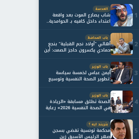
العدسة
1
شاب يصارع الموت بعد واقعة
اعتداء داخل كافيه بـ الحوامدية..
وأسرته...
باب المحافظ
2
أهالي "أولاد نجم القبلية" بنجع
حمادي يكسرون حاجز الصمت: أين
حقيقة...
باب الوزير
3
أيمن عباس لخمسة سياسة
:تطوير الصحة النفسية وتوسيع
خدمات العلاج و...
باب الوزير
4
الصحة تطلق مسابقة «الريادة
في الصحة النفسية 2026» رعاية
نفسية اف...
بتريند ايه ؟
5
محكمة تونسية تقضي بسجن
صهر الرئيس الأسبق زين