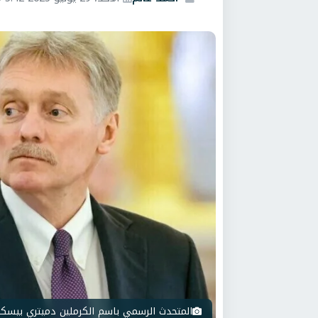
المتحدث الرسمي باسم الكرملين دميتري بيسك