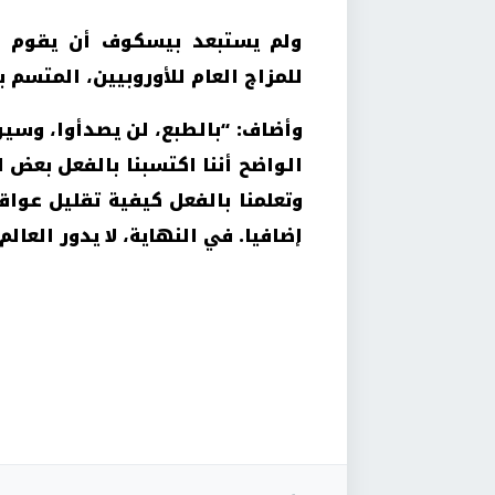
ولم يستبعد بيسكوف أن يقوم ال
للمزاج العام للأوروبيين، المتسم 
وأضاف: “بالطبع، لن يصدأوا، وسي
الواضح أننا اكتسبنا بالفعل بعض 
وتعلمنا بالفعل كيفية تقليل عوا
إضافيا. في النهاية، لا يدور الع