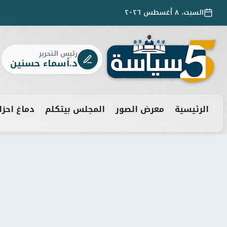
السبت، ٨ أغسطس ٢٠٢٦
رئيس التحرير
د.أسماء حسنين
الرئيسية
معرض الصور
المجلس بيتكلم
دماغ احزا