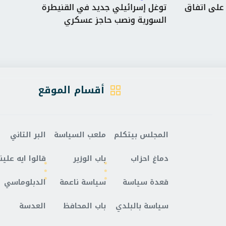
فاق
توغل إسرائيلي جديد في القنيطرة
محافظة 
السورية ونصب حاجز عسكري
يخدم ال
أقسام الموقع
المجلس بيتكلم
ملعب السياسة
البر التاني
دماغ احزاب
باب الوزير
قالوا ايه علينا
قعدة سياسة
سياسة ناعمة
الدبلوماسي
سياسة بالبلدي
باب المحافظ
العدسة