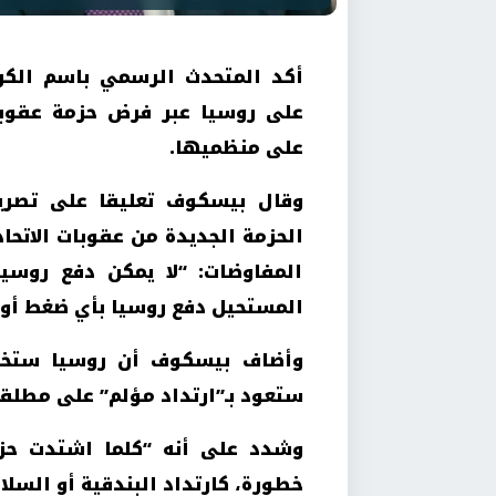
أكد المتحدث الرسمي باسم الكر
على روسيا عبر فرض حزمة عقوبا
على منظميها.
وقال بيسكوف تعليقا على تصريح
الحزمة الجديدة من عقوبات الاتحا
المفاوضات: “لا يمكن دفع روسيا
المستحيل دفع روسيا بأي ضغط أو 
وأضاف بيسكوف أن روسيا ستخفض 
ستعود بـ”ارتداد مؤلم” على مطلق
وشدد على أنه “كلما اشتدت حزم 
خطورة، كارتداد البندقية أو السل