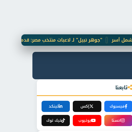
"جوهر نبيل" لـ لاعبات منتخب مصر: قدمتن أداءً بطوليًا أ
تابعنا
فيسبوك
إكس
لينكد
انستا
يوتيوب
تيك توك