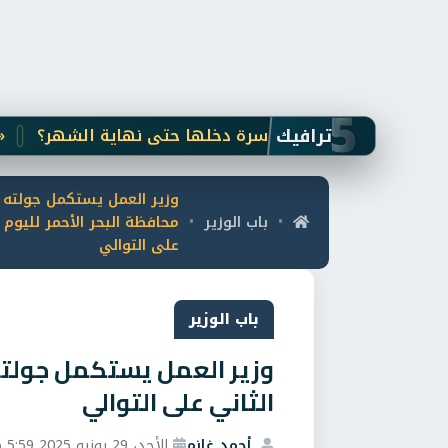
5
ترافيك
«552 بلاغًا تكشف الوجه الإنساني للتضامن.. إنقاذ مسنين ولمّ شمل أسر
وزير العمل يستكمل جولته
باب الوزير
محافظة البحر الأحمر لليوم ا
•
•
على التوالي
باب الوزير
وزير العمل يستكمل جولته 
الثاني على التوالي
أحمد غانم
الأحد، 29 يونيو 2025 5:59 م