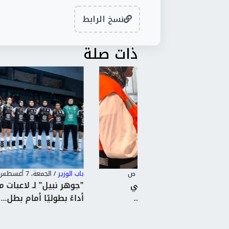
نسخ الرابط
ذات صلة
باب الوزير
/
الجمعة، 7 أغسطس 2026 8:47 م
لوجه الإنساني
"جوهر نبيل" لـ لاعبات منتخب مصر: قد
 ولمّ شم...
أداءً بطوليًا أمام بطل...