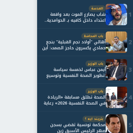
العدسة
1
شاب يصارع الموت بعد واقعة
اعتداء داخل كافيه بـ الحوامدية..
وأسرته...
باب المحافظ
2
أهالي "أولاد نجم القبلية" بنجع
حمادي يكسرون حاجز الصمت: أين
حقيقة...
باب الوزير
3
أيمن عباس لخمسة سياسة
:تطوير الصحة النفسية وتوسيع
خدمات العلاج و...
باب الوزير
4
الصحة تطلق مسابقة «الريادة
في الصحة النفسية 2026» رعاية
نفسية اف...
بتريند ايه ؟
5
محكمة تونسية تقضي بسجن
صهر الرئيس الأسبق زين