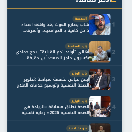
الأكثر مشاهدة
العدسة
1
شاب يصارع الموت بعد واقعة اعتداء
داخل كافيه بـ الحوامدية.. وأسرته...
باب المحافظ
2
أهالي "أولاد نجم القبلية" بنجع حمادي
يكسرون حاجز الصمت: أين حقيقة...
باب الوزير
3
أيمن عباس لخمسة سياسة :تطوير
الصحة النفسية وتوسيع خدمات العلاج
و...
باب الوزير
4
الصحة تطلق مسابقة «الريادة في
الصحة النفسية 2026» رعاية نفسية
اف...
بتريند ايه ؟