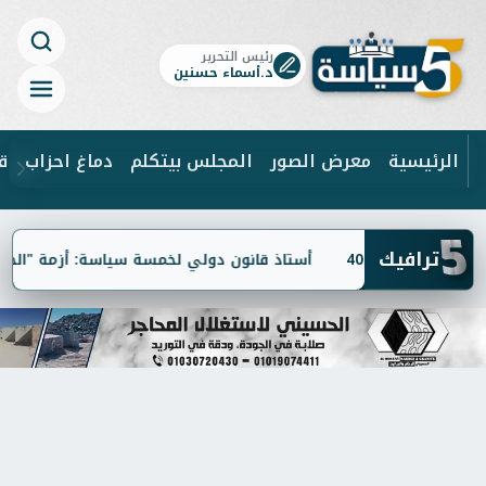
رئيس التحرير
د.أسماء حسنين
الرئيسية
معرض الصور
المجلس بيتكلم
دماغ احزاب
ق
5
ابحث
ترافيك
أستاذ قانون دولي لخمسة سياسة: أزمة "الخطوط الم