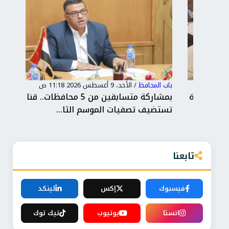
باب المحافظ
/
الأحد، 9 أغسطس 2026 11:18 ص
باب 
ادرة
بمشاركة متسابقين من 5 محافظات.. قنا
إقب
تستضيف تصفيات الموسم الثا...
الف
تابعنا
فيسبوك
إكس
لينكد
انستا
يوتيوب
تيك توك