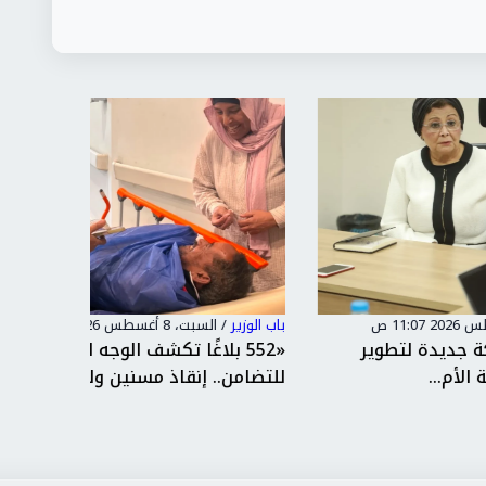
باب الوزير
/
السبت، 8 أغسطس 2026 9:52 ص
باب الوزير
«552 بلاغًا تكشف الوجه الإنساني
"جوهر ن
للتضامن.. إنقاذ مسنين ولمّ شم...
أداءً بطو