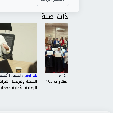
ذات صلة
باب الوزير
/
السبت، 8 أغسطس 2026 11:07 ص
بخبرات يابانية.. التضامن تطور مهارات 103
الصحة وفرنسا.. شراكة جديدة لتطوير
..
الرعاية الأولية وحماية الأم...