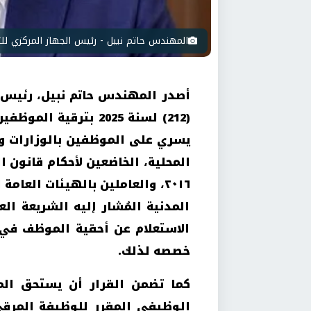
المهندس حاتم نبيل - رئيس الجهاز المركزي للت
أصدر المهندس حاتم نبيل، رئيس ال
(212) لسنة 2025 بترقي
يسري على الموظفين بالوزارات وا
٢٠١٦، والعاملين بالهيئات العام
المدنية المُشار إليه الشريعة الع
الاستعلام عن أحقية الموظف في ا
خصصه لذلك.
الوظيفي المقرر للوظيفة المرقى 