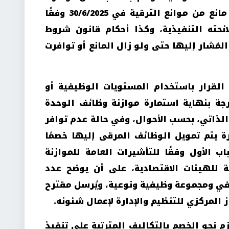
فيهم الشروط ولم يتوافر فيهم مانع من موانع الترقية في 30/6/2025 وفقًا
ائحته التنفيذية، وكذا أحكام قانون شروط
مُشار إليها حتى ولو زال المانع أو توافرت
 القرار باستخدام المستويات الوظيفية أو
رجة بنهاية استمارة موازنة وظائف الوحدة
الذاتي، بحسب الأحوال، وفي حالة عدم توافر
 يتم تمويل الوظائف المرقى إليها خصمًا
اب الأول وفقًا للتأشيرات العامة للموازنة
مة للهيئات الاقتصادية، على أن يوضح عدد
 ومجموعة وظيفية ونوعية، ويُرسل مقترح
المركزي للتنظيم والإدارة لإعمال شئونه.
زم نحو الخصم بالتكاليف المترتبة على تنفيذ