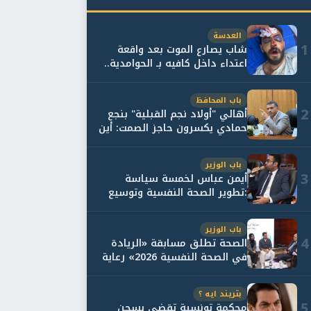
العدسة
1
شاب يصارع الموت بعد واقعة
اعتداء داخل كافيه بـ الحوامدية..
وأسرته...
باب المحافظ
2
أهالي "أولاد نجم القبلية" بنجع
حمادي يكسرون حاجز الصمت: أين
حقيقة...
باب الوزير
3
أيمن عباس لخمسة سياسة
:تطوير الصحة النفسية وتوسيع
خدمات العلاج و...
باب الوزير
4
الصحة تطلق مسابقة «الريادة
في الصحة النفسية 2026» رعاية
نفسية اف...
بتريند ايه ؟
5
محكمة تونسية تقضي بسجن