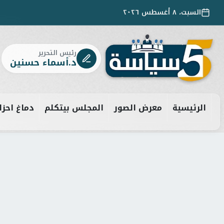
السبت، ٨ أغسطس ٢٠٢٦
رئيس التحرير
د.أسماء حسنين
الرئيسية
معرض الصور
المجلس بيتكلم
دماغ احزا