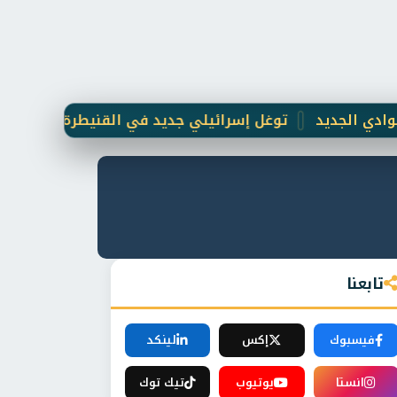
توغل إسرائيلي جديد في القنيطرة السورية ونصب حا
تابعنا
فيسبوك
إكس
لينكد
انستا
يوتيوب
تيك توك