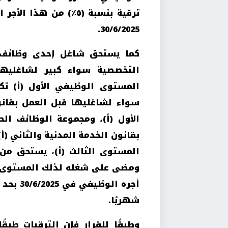
ترقية بنسبة (٥٪) من 
30/6/2025.
كما يستحق شاغل إحدى وظائف ا
التخصصية سواء كبير لشاغليها 
المستوى الوظيفي الأول (أ) تكر
سواء لشاغليها قبل العمل بقانو
الأول (أ)، ومجموعة الوظائف ال
بقانون الخدمة المدنية والثاني (
المستوى الثالث (أ)، يستحق من غ
شهريًا.
وطبقًا للقرار فإن الترقيات طبقً