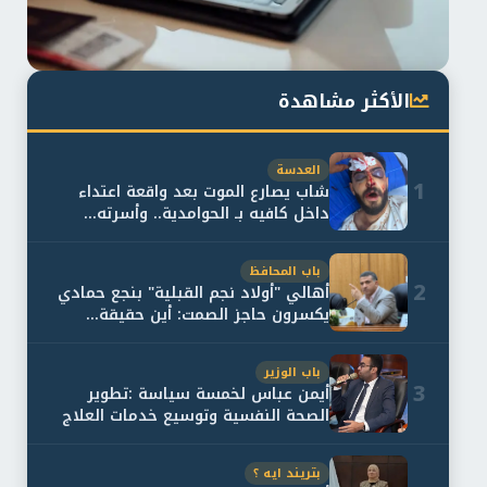
الأكثر مشاهدة
العدسة
1
شاب يصارع الموت بعد واقعة اعتداء
داخل كافيه بـ الحوامدية.. وأسرته...
باب المحافظ
2
أهالي "أولاد نجم القبلية" بنجع حمادي
يكسرون حاجز الصمت: أين حقيقة...
باب الوزير
3
أيمن عباس لخمسة سياسة :تطوير
الصحة النفسية وتوسيع خدمات العلاج
و...
بتريند ايه ؟