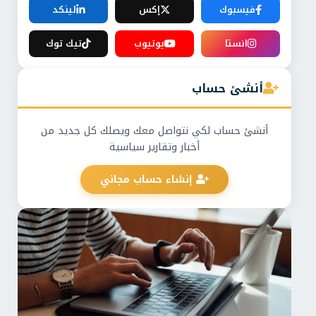
فيسبوك
إكس
لينكد
انستا
يوتيوب
تيك توك
أنشئ حساب
أنشئ حساب لكي نتواصل معك ويصلك كل جديد من
أخبار وتقارير سياسية
إنشاء حساب مجاني