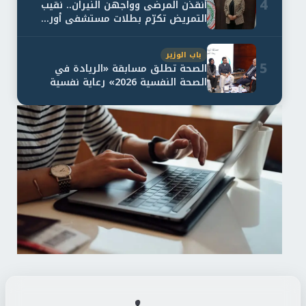
4
أنقذن المرضى وواجهن النيران.. نقيب
التمريض تكرّم بطلات مستشفى أور...
باب الوزير
5
الصحة تطلق مسابقة «الريادة في
الصحة النفسية 2026» رعاية نفسية
اف...