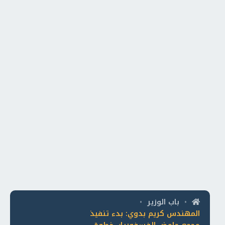
باب الوزير
•
•
المهندس كريم بدوي: بدء تنفيذ