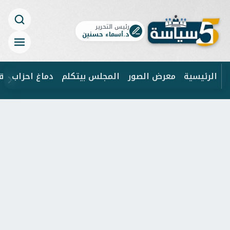
رئيس التحرير
د.أسماء حسنين
الرئيسية
معرض الصور
المجلس بيتكلم
دماغ احزاب
ق
ابحث