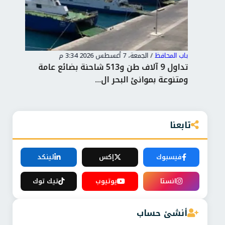
باب المحافظ
/
الجمعة، 7 أغسطس 2026 3:34 م
باب 
ناء دمياط يستقبل 9 سفن ويتداول 75 ألف
تداول 9 آلاف طن و513 شاحنة بضائع عامة
محا
ومتنوعة بموانئ البحر ال...
تطب
تابعنا
فيسبوك
إكس
لينكد
انستا
يوتيوب
تيك توك
أنشئ حساب