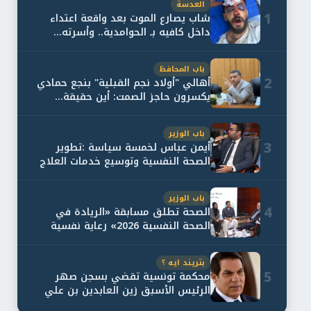
العدسة
1
شاب يصارع الموت بعد واقعة اعتداء
داخل كافيه بـ الحوامدية.. وأسرته...
باب المحافظ
2
أهالي "أولاد نجم القبلية" بنجع حمادي
يكسرون حاجز الصمت: أين حقيقة...
باب الوزير
3
أيمن عباس لخمسة سياسة :تطوير
الصحة النفسية وتوسيع خدمات العلاج
و...
باب الوزير
4
الصحة تطلق مسابقة «الريادة في
الصحة النفسية 2026» رعاية نفسية
اف...
بتريند ايه ؟
5
محكمة تونسية تقضي بسجن صهر
الرئيس الأسبق زين العابدين بن علي
لمدة...