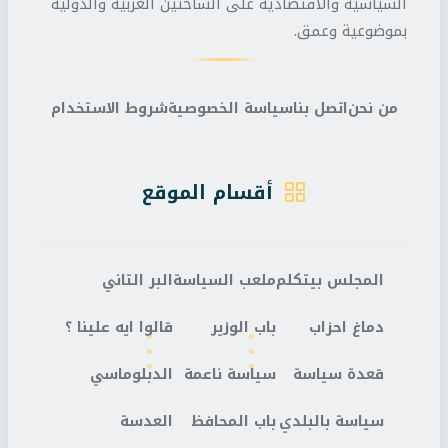
السياسية والاقتصادية على الساحتين العربية والدولية
بموضوعية وعمق.
من نحن
اتصل بنا
سياسة الخصوصية
شروط الاستخدام
أقسام الموقع
المجلس بيتكلم
ملعب السياسة
البر التاني
دماغ احزاب
باب الوزير
قالوا ايه علينا ؟
قعدة سياسة
سياسة ناعمة
الدبلوماسي
سياسة بالبلدي
باب المحافظ
العدسة