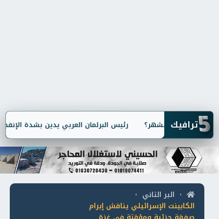
5
ترافيك
رئيس البرلمان العربي يدين بشدة الإنفجار ال
البر التاني
•
•
الكابينت الإسرائيلي يناقش إبرام
صفقة جزئية ومؤقتة في غزة