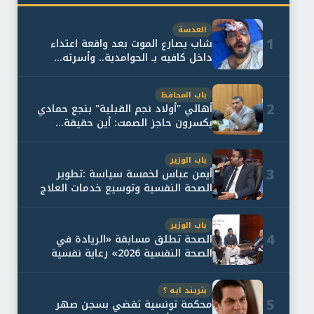
العدسة
1
شاب يصارع الموت بعد واقعة اعتداء
داخل كافيه بـ الحوامدية.. وأسرته...
باب المحافظ
2
أهالي "أولاد نجم القبلية" بنجع حمادي
يكسرون حاجز الصمت: أين حقيقة...
باب الوزير
3
أيمن عباس لخمسة سياسة :تطوير
الصحة النفسية وتوسيع خدمات العلاج
و...
باب الوزير
4
الصحة تطلق مسابقة «الريادة في
الصحة النفسية 2026» رعاية نفسية
اف...
بتريند ايه ؟
5
محكمة تونسية تقضي بسجن صهر