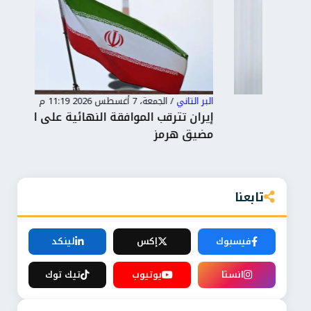
البر التاني
/
الجمعة، 7 أغسطس 2026 11:19 م
البر 
إيران تترقب الموافقة النهائية على اتفاق فتح
توغ
مضيق هرمز
ونص
تابعنا
فيسبوك
إكس
لينكد
انستا
يوتيوب
تيك توك