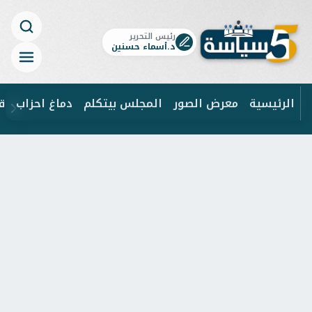
رئيس التحرير
د.أسماء حسنين
الرئيسية
معرض الصور
المجلس بيتكلم
دماغ احزاب
ق
ابحث