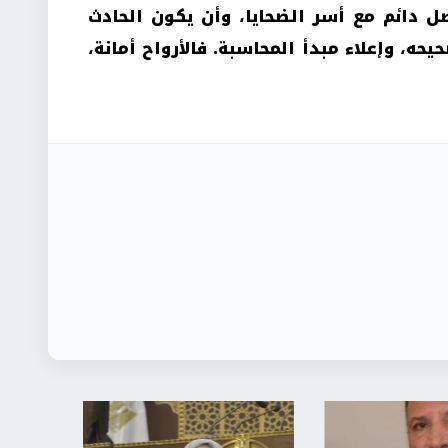
صل دائم مع أسر الضحايا، وأن يكون الحادث
ه، وإعلاء مبدأ المحاسبة. فالأرواح أمانة،