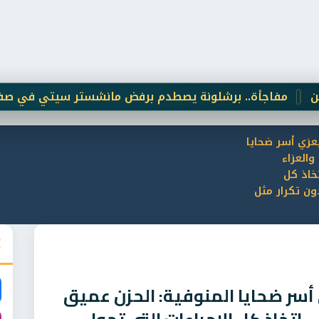
جأة.. برشلونة يصطدم برفض مانشستر سيتي في صفقة رودري
يعزي أسر ضحايا
والعزاء
خاذ كل
ون تكرار مثل
 أسر ضحايا المنوفية: الحزن عميق