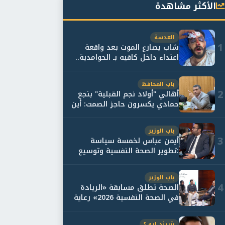
الأكثر مشاهدة
العدسة
1
شاب يصارع الموت بعد واقعة
اعتداء داخل كافيه بـ الحوامدية..
وأسرته...
باب المحافظ
2
أهالي "أولاد نجم القبلية" بنجع
حمادي يكسرون حاجز الصمت: أين
حقيقة...
باب الوزير
3
أيمن عباس لخمسة سياسة
:تطوير الصحة النفسية وتوسيع
خدمات العلاج و...
باب الوزير
4
الصحة تطلق مسابقة «الريادة
في الصحة النفسية 2026» رعاية
نفسية اف...
بتريند ايه ؟