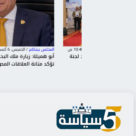
المجلس بيتكلم
/
الخميس، 6 أغسطس 2026 10:00 م
ستعرض جهود لجنة
أبو هميلة: زيارة ملك البحرين إلى مصر
جلس الن...
تؤكد متانة العلاقات المص...