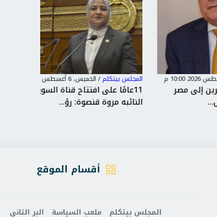
المجلس بيتكلم
/
الخميس، 6 أغسطس 2026 3:36 م
المجلس بي
11عامًا على افتتاح قناة السويس الجديدة
النائبة
النائبه مروة قنصوة: رؤ...
الجديدة
أقسام الموقع
المجلس بيتكلم
ملعب السياسة
البر التاني