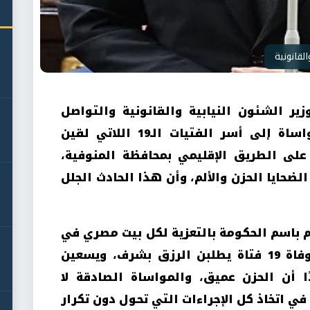
لقانونية
ير الشئون النيابية والقانونية والتواصل
السياسي، بخالص التعازي والمواساة إلى أسر الفتيات الـ19 اللاتي لقين
ى الطريق الإقليمي بمحافظة المنوفية،
ضحايا الحزن والألم، وأن هذا الحادث الجلل
دم باسم الحكومة بالتعزية لكل بيت مصري في
هذا الحادث الأليم، الذي شهد وفاة 19 فتاة يطلبن الرزق بشرف، ويسعين
ا أن الحزن عميق، والمواساة الصادقة لا
ي اتخاذ كل الإجراءات التي تحول دون تكرار