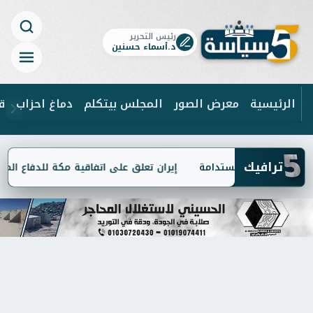
رئيس التحرير
د.أسماء حسنين
الرئيسية
معرض الصور
المجلس بيتكلم
دماغ احزاب
ق
5
ابحث
ترافيك
مة للتنمية المستدامة
إيران تعلق على اتفاقية مكة للدفاع المشترك 