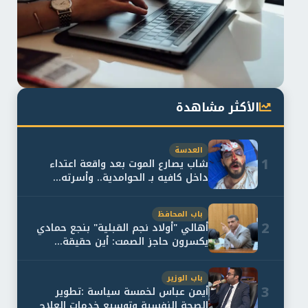
الأكثر مشاهدة
العدسة
1
شاب يصارع الموت بعد واقعة اعتداء
داخل كافيه بـ الحوامدية.. وأسرته...
باب المحافظ
2
أهالي "أولاد نجم القبلية" بنجع حمادي
يكسرون حاجز الصمت: أين حقيقة...
باب الوزير
3
أيمن عباس لخمسة سياسة :تطوير
الصحة النفسية وتوسيع خدمات العلاج