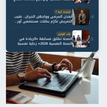
و...
بتريند ايه ؟
4
أنقذن المرضى وواجهن النيران.. نقيب
التمريض تكرّم بطلات مستشفى أور...
باب الوزير
5
الصحة تطلق مسابقة «الريادة في
الصحة النفسية 2026» رعاية نفسية
اف...