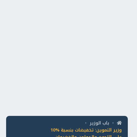
باب الوزير
•
•
وزير التموين: تخفيضات بنسبة %10