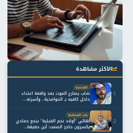
الأكثر مشاهدة
العدسة
1
شاب يصارع الموت بعد واقعة اعتداء
داخل كافيه بـ الحوامدية.. وأسرته...
باب المحافظ
2
أهالي "أولاد نجم القبلية" بنجع حمادي
يكسرون حاجز الصمت: أين حقيقة...