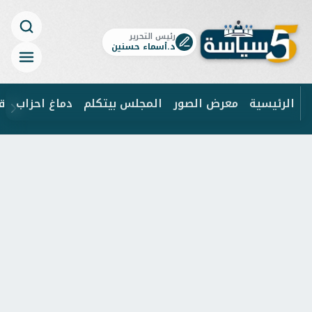
رئيس التحرير
د.أسماء حسنين
الرئيسية
معرض الصور
المجلس بيتكلم
دماغ احزاب
ق
ابحث