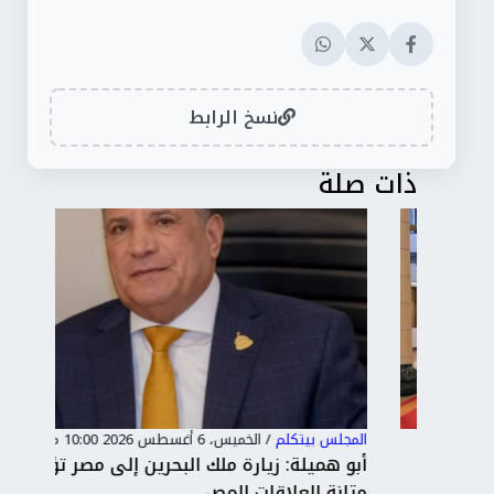
نسخ الرابط
ذات صلة
المجلس بيتكلم
/
الخميس، 6 أغسطس 2026 10:00 م
المج
أبو هميلة: زيارة ملك البحرين إلى مصر تؤكد
1
متانة العلاقات المص...
الن