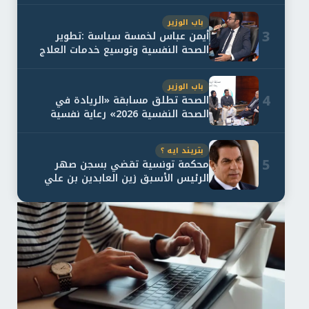
باب الوزير
3
أيمن عباس لخمسة سياسة :تطوير
الصحة النفسية وتوسيع خدمات العلاج
و...
باب الوزير
4
الصحة تطلق مسابقة «الريادة في
الصحة النفسية 2026» رعاية نفسية
اف...
بتريند ايه ؟
5
محكمة تونسية تقضي بسجن صهر
الرئيس الأسبق زين العابدين بن علي
لمدة...