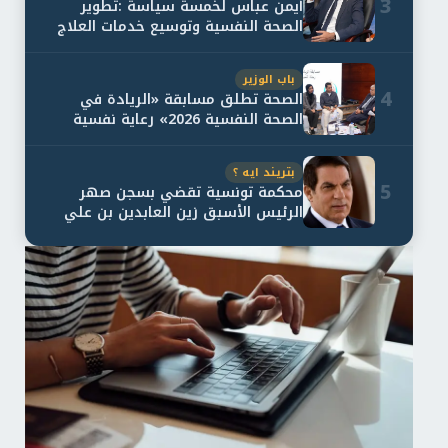
3
أيمن عباس لخمسة سياسة :تطوير
الصحة النفسية وتوسيع خدمات العلاج
و...
باب الوزير
4
الصحة تطلق مسابقة «الريادة في
الصحة النفسية 2026» رعاية نفسية
اف...
بتريند ايه ؟
5
محكمة تونسية تقضي بسجن صهر
الرئيس الأسبق زين العابدين بن علي
لمدة...