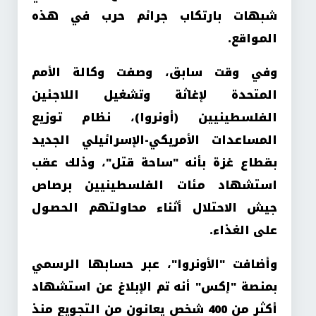
شبهات بارتكاب جرائم حرب في هذه
المواقع.
وفي وقت سابق، وصفت وكالة الأمم
المتحدة لإغاثة وتشغيل اللاجئين
الفلسطينيين (أونروا)، نظام توزيع
المساعدات الأمريكي-الإسرائيلي الجديد
بقطاع غزة بأنه "ساحة قتل"، وذلك عقب
استشهاد مئات الفلسطينيين برصاص
جيش الاحتلال أثناء محاولتهم الحصول
على الغذاء.
وأضافت "الأونروا"، عبر حسابها الرسمي
بمنصة "إكس" أنه تم الإبلاغ عن استشهاد
أكثر من 400 شخص يعانون من التجويع منذ