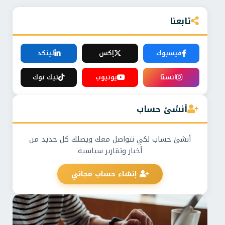
تابعنا
فيسبوك
إكس
لينكد
انستا
يوتيوب
تيك توك
أنشئ حساب
أنشئ حساب لكي نتواصل معك ويصلك كل جديد من
أخبار وتقارير سياسية
إنشاء حساب مجاني