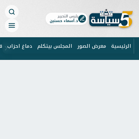
رئيس التحرير
د.أسماء حسنين
الرئيسية
معرض الصور
المجلس بيتكلم
دماغ احزاب
ق
ابحث