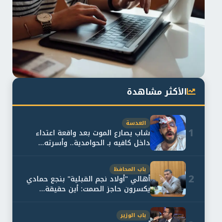
الأكثر مشاهدة
العدسة
1
شاب يصارع الموت بعد واقعة اعتداء
داخل كافيه بـ الحوامدية.. وأسرته...
باب المحافظ
2
أهالي "أولاد نجم القبلية" بنجع حمادي
يكسرون حاجز الصمت: أين حقيقة...
باب الوزير