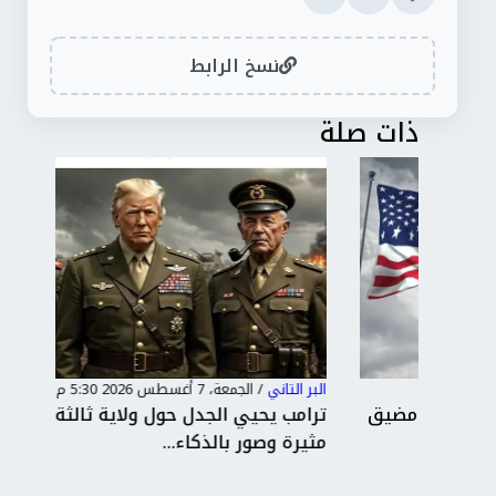
نسخ الرابط
ذات صلة
البر التاني
/
الجمعة، 7 أغسطس 2026 5:30 م
البر 
مضيق
ترامب يحيي الجدل حول ولاية ثالثة بمنشورات
بين
مثيرة وصور بالذكاء...
يقت