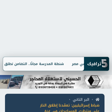
5
ترافيك
شنطة المدرسة مجانًا.. التضامن تطلق مبادرة 
البر التاني
•
•
ضباط إسرائيليين: تعمّدنا إطلاق النار
على منتظري المساعدات في غزة