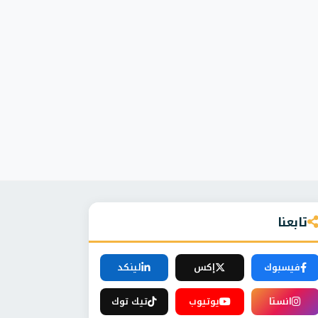
تابعنا
فيسبوك
إكس
لينكد
انستا
يوتيوب
تيك توك