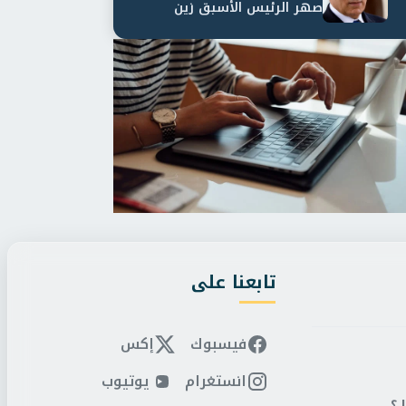
صهر الرئيس الأسبق زين
العابدين بن علي لمدة...
تابعنا على
فيسبوك
إكس
انستغرام
يوتيوب
 ؟