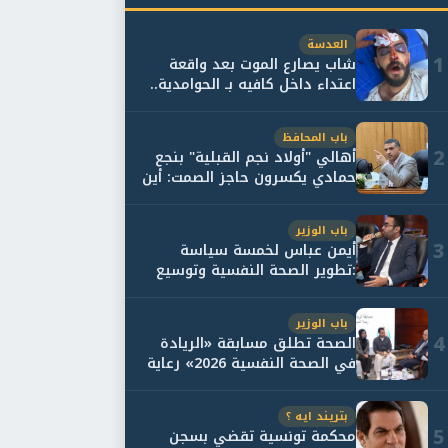
العدسة
1
شاب يصارع الموت بعد واقعة
اعتداء داخل كافيه بـ الحوامدية..
وأسرته...
باب المحافظ
2
أهالي "أولاد نجم القبلية" بنجع
حمادي يكسرون حاجز الصمت: أين
حقيقة...
باب الوزير
3
أيمن عباس لخمسة سياسة
:تطوير الصحة النفسية وتوسيع
خدمات العلاج و...
باب الوزير
4
الصحة تطلق مسابقة «الريادة
في الصحة النفسية 2026» رعاية
نفسية اف...
بتريند ايه ؟
5
محكمة تونسية تقضي بسجن