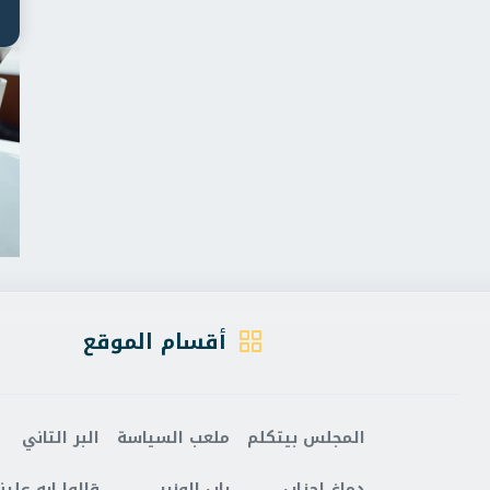
أقسام الموقع
المجلس بيتكلم
ملعب السياسة
البر التاني
دماغ احزاب
باب الوزير
قالوا ايه علينا