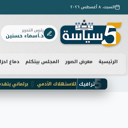
السبت، ٨ أغسطس ٢٠٢٦
رئيس التحرير
د.أسماء حسنين
الرئيسية
معرض الصور
المجلس بيتكلم
دماغ احزا
5
ترافيك
برلماني يتقدم بطلب