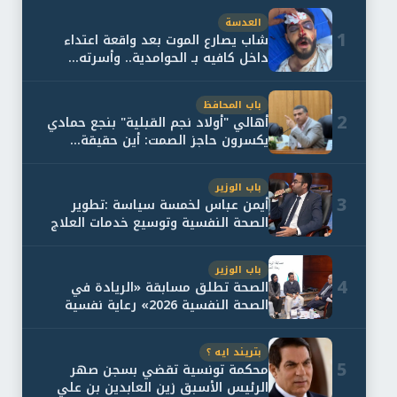
العدسة
1
شاب يصارع الموت بعد واقعة اعتداء
داخل كافيه بـ الحوامدية.. وأسرته...
باب المحافظ
2
أهالي "أولاد نجم القبلية" بنجع حمادي
يكسرون حاجز الصمت: أين حقيقة...
باب الوزير
3
أيمن عباس لخمسة سياسة :تطوير
الصحة النفسية وتوسيع خدمات العلاج
و...
باب الوزير
4
الصحة تطلق مسابقة «الريادة في
الصحة النفسية 2026» رعاية نفسية
اف...
بتريند ايه ؟
5
محكمة تونسية تقضي بسجن صهر
الرئيس الأسبق زين العابدين بن علي