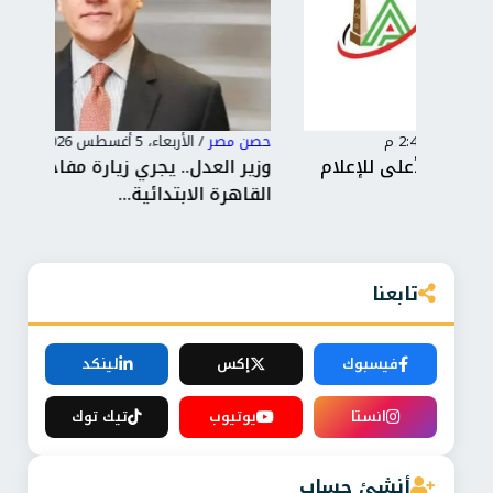
حصن مصر
/
الأربعاء، 5 أغسطس 2026 7:28 م
حصن
لام
وزير العدل.. يجري زيارة مفاجئة لمحكمة شمال
رئي
القاهرة الابتدائية...
شرك
تابعنا
فيسبوك
إكس
لينكد
انستا
يوتيوب
تيك توك
أنشئ حساب