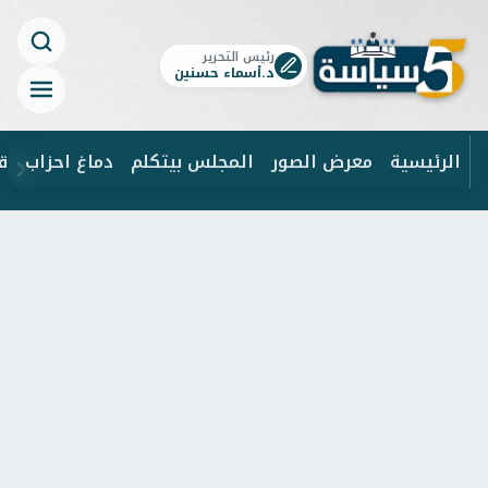
رئيس التحرير
د.أسماء حسنين
الرئيسية
معرض الصور
المجلس بيتكلم
دماغ احزاب
ق
ابحث