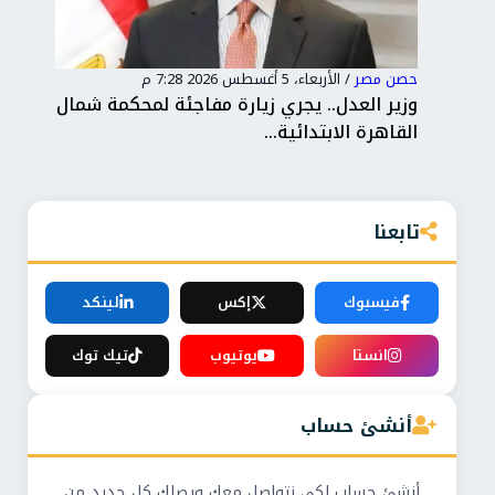
حصن مصر
/
الأربعاء، 5 أغسطس 2026 7:28 م
حصن
لام
وزير العدل.. يجري زيارة مفاجئة لمحكمة شمال
رئي
القاهرة الابتدائية...
شرك
تابعنا
فيسبوك
إكس
لينكد
انستا
يوتيوب
تيك توك
أنشئ حساب
أنشئ حساب لكي نتواصل معك ويصلك كل جديد من