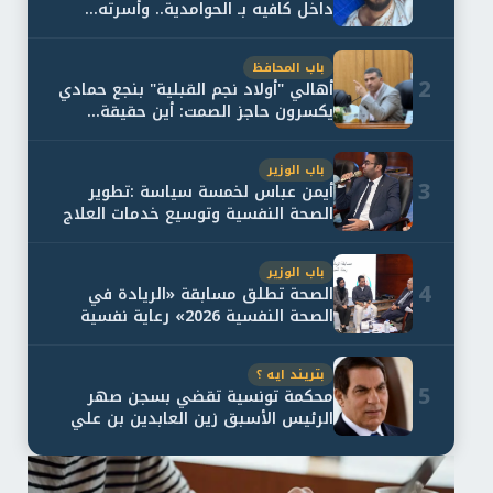
داخل كافيه بـ الحوامدية.. وأسرته...
باب المحافظ
2
أهالي "أولاد نجم القبلية" بنجع حمادي
يكسرون حاجز الصمت: أين حقيقة...
باب الوزير
3
أيمن عباس لخمسة سياسة :تطوير
الصحة النفسية وتوسيع خدمات العلاج
و...
باب الوزير
4
الصحة تطلق مسابقة «الريادة في
الصحة النفسية 2026» رعاية نفسية
اف...
بتريند ايه ؟
5
محكمة تونسية تقضي بسجن صهر
الرئيس الأسبق زين العابدين بن علي
لمدة...