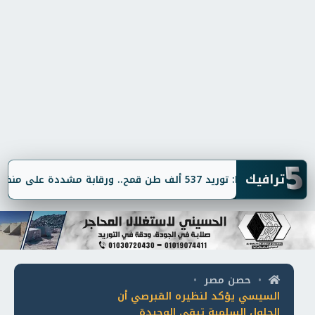
5
ترافيك
حافظ المنيا: توريد 537 ألف طن قمح.. ورقابة مشددة على منظومة التوريد
حصن مصر
•
•
السيسي يؤكد لنظيره القبرصي أن
الحلول السلمية تبقى الوحيدة