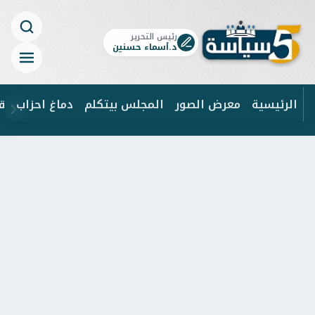
رئيس التحرير
د.أسماء حسنين
الرئيسية
معرض الصور
المجلس بيتكلم
دماغ احزاب
ق
ابحث