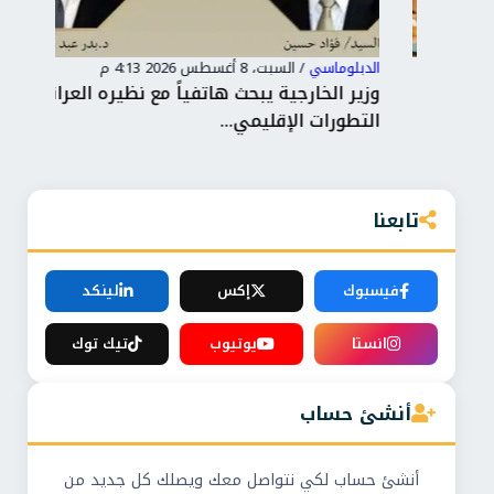
الدبلوماسي
/
السبت، 8 أغسطس 2026 4:13 م
الدب
ن
وزير الخارجية يبحث هاتفياً مع نظيره العراقي
من 
التطورات الإقليمي...
وبح
تابعنا
فيسبوك
إكس
لينكد
انستا
يوتيوب
تيك توك
أنشئ حساب
أنشئ حساب لكي نتواصل معك ويصلك كل جديد من