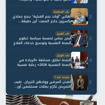
باب المحافظ
2
أهالي "أولاد نجم القبلية" بنجع حمادي
يكسرون حاجز الصمت: أين حقيقة...
باب الوزير
3
أيمن عباس لخمسة سياسة :تطوير
الصحة النفسية وتوسيع خدمات العلاج
و...
باب الوزير
4
الصحة تطلق مسابقة «الريادة في
الصحة النفسية 2026» رعاية نفسية
اف...
بتريند ايه ؟
5
أنقذن المرضى وواجهن النيران.. نقيب
التمريض تكرّم بطلات مستشفى أور...