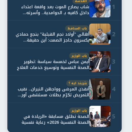
العدسة
1
شاب يصارع الموت بعد واقعة اعتداء
داخل كافيه بـ الحوامدية.. وأسرته...
باب المحافظ
2
أهالي "أولاد نجم القبلية" بنجع حمادي
يكسرون حاجز الصمت: أين حقيقة...
باب الوزير
3
أيمن عباس لخمسة سياسة :تطوير
الصحة النفسية وتوسيع خدمات العلاج
و...
بتريند ايه ؟
4
أنقذن المرضى وواجهن النيران.. نقيب
التمريض تكرّم بطلات مستشفى أور...
باب الوزير
5
الصحة تطلق مسابقة «الريادة في
الصحة النفسية 2026» رعاية نفسية
اف...