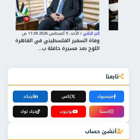
البر التاني
/
الأحد، 9 أغسطس 2026 11:38 ص
البر 
وفاة السفير الفلسطيني في القاهرة دياب
برل
اللوح بعد مسيرة حافلة ب...
عُما
تابعنا
فيسبوك
إكس
لينكد
انستا
يوتيوب
تيك توك
أنشئ حساب