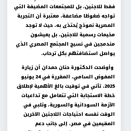
فقط للاجئين، بل للمجتمعات المضيفة التي
تواجه ضغوطًا مضاعفة، معتبرة أن التجربة
المصرية نموذج يُحتذى به، حيث لا توجد
مخيمات رسمية للاجئين، بل يعيشون
مندمجين في نسيج المجتمع المصري الذي
يواصل استضافتهم بكل ترحاب
.
وأوضحت الدكتورة حنان حمدان أن زيارة
المفوض السامي، المقررة في 24 يونيو
2025، تأتي في توقيت بالغ الأهمية لإطلاق
خطة الاستجابة التي تتعامل مع تداعيات
الأزمة السودانية والسورية، وتلبي في
الوقت نفسه احتياجات اللاجئين الآخرين
المقيمين في مصر، إلى جانب دعم