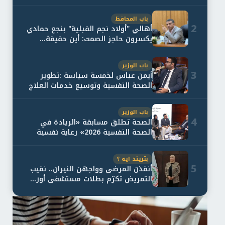
باب المحافظ
2
أهالي "أولاد نجم القبلية" بنجع حمادي
يكسرون حاجز الصمت: أين حقيقة...
باب الوزير
3
أيمن عباس لخمسة سياسة :تطوير
الصحة النفسية وتوسيع خدمات العلاج
و...
باب الوزير
4
الصحة تطلق مسابقة «الريادة في
الصحة النفسية 2026» رعاية نفسية
اف...
بتريند ايه ؟
5
أنقذن المرضى وواجهن النيران.. نقيب
التمريض تكرّم بطلات مستشفى أور...