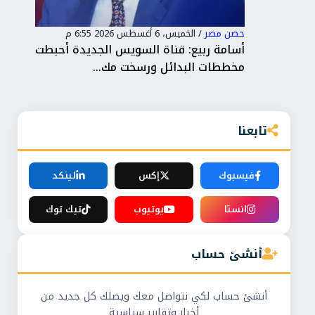
حصن مصر
/
الخميس، 6 أغسطس 2026 6:55 م
حصن
ت
أسامة ربيع: قناة السويس الجديدة أحبطت
الر
مخططات البدائل ورسخت مك...
الت
تابعنا
فيسبوك
إكس
لينكد
انستا
يوتيوب
تيك توك
أنشئ حساب
أنشئ حساب لكي نتواصل معك ويصلك كل جديد من
أخبار وتقارير سياسية