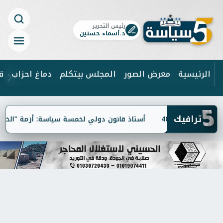
رئيس التحرير
د.أسماء حسنين
الرئيسية
معرض الصور
المجلس بيتكلم
دماغ احزاب
ق
5
ابحث
ترافيك
أستاذ قانون دولي لخمسة سياسة: أزمة "الخطوط المج