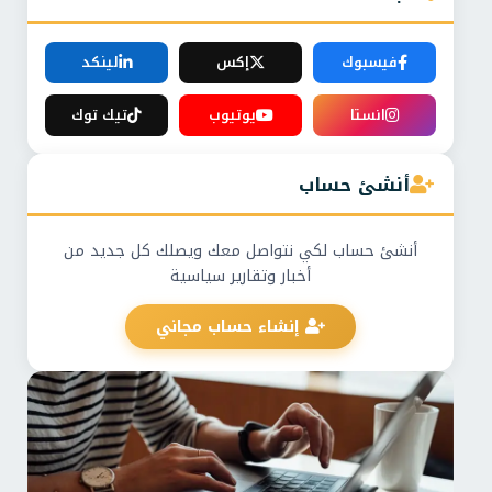
فيسبوك
إكس
لينكد
انستا
يوتيوب
تيك توك
أنشئ حساب
أنشئ حساب لكي نتواصل معك ويصلك كل جديد من
أخبار وتقارير سياسية
إنشاء حساب مجاني