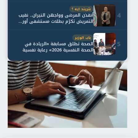
بتريند ايه ؟
4
أنقذن المرضى وواجهن النيران.. نقيب
التمريض تكرّم بطلات مستشفى أور...
باب الوزير
5
الصحة تطلق مسابقة «الريادة في
الصحة النفسية 2026» رعاية نفسية
اف...