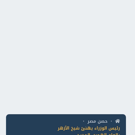
حصن مصر
•
•
رئيس الوزراء يهنئ شيخ الأزهر