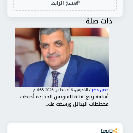
نسخ الرابط
ذات صلة
حصن مصر
/
الخميس، 6 أغسطس 2026 6:55 م
حصن
ت
أسامة ربيع: قناة السويس الجديدة أحبطت
الر
مخططات البدائل ورسخت مك...
الت
تابعنا