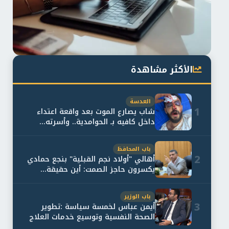
الأكثر مشاهدة
العدسة
1
شاب يصارع الموت بعد واقعة اعتداء
داخل كافيه بـ الحوامدية.. وأسرته...
باب المحافظ
2
أهالي "أولاد نجم القبلية" بنجع حمادي
يكسرون حاجز الصمت: أين حقيقة...
باب الوزير
3
أيمن عباس لخمسة سياسة :تطوير
الصحة النفسية وتوسيع خدمات العلاج
و...