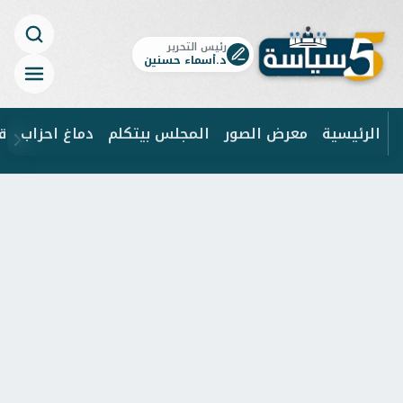
رئيس التحرير
د.أسماء حسنين
الرئيسية
معرض الصور
المجلس بيتكلم
دماغ احزاب
ق
ابحث