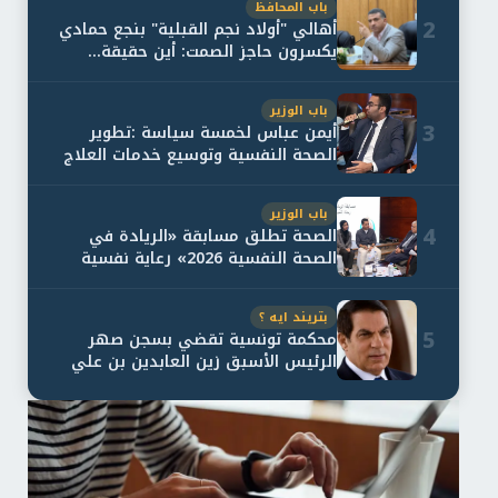
باب المحافظ
2
أهالي "أولاد نجم القبلية" بنجع حمادي
يكسرون حاجز الصمت: أين حقيقة...
باب الوزير
3
أيمن عباس لخمسة سياسة :تطوير
الصحة النفسية وتوسيع خدمات العلاج
و...
باب الوزير
4
الصحة تطلق مسابقة «الريادة في
الصحة النفسية 2026» رعاية نفسية
اف...
بتريند ايه ؟
5
محكمة تونسية تقضي بسجن صهر
الرئيس الأسبق زين العابدين بن علي
لمدة...