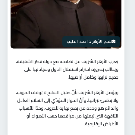
شيخ الأزهر د.احمد الطيب
يعرب الأزهر الشريف عن تضامنه مع دولة قطر الشقيقة،
ويطالب بضرورة احترام استقلال الدول وسيادتها على
جميع ترابها وكامل أراضيها.
ويؤمن الأزهر الشريف بأنَّ صليل السلاح لا يُوقف الحروب،
ولا يطفئ نيرانها، وأنَّ الحوار المؤدِّي إلى السلام العادل
والدائم هو وحده من يضع نهاية للحروب، وحدًّا للأسباب
التافهة التي تبعثها من مراقدها حسب الأهواء أو
الأغراض الإقليمية.