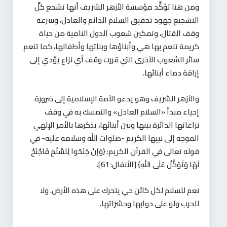
ومن هنا تؤكِّد مؤسسة الأزهر الشريف أنها تشجع كلَّ
التشجيع جهود تحقيق السلام الدائم والعادل، وسرعة
وقف القتال، وتمكين شعوب الدول النامية من حياة
كريمة تنعم بها هي وأبناؤها وبناتها وأطفالها، كما تنعم
سائر الشعوب الأخرى التي قررت وقف أي نزاع يؤدي إلى
إراقة دماء أبنائها.
والأزهر الشريف وهو يدعو الأمة الإسلامية إلى ضرورة
إحياء مبدأ «السلام العادل» والتمسك به في وقف
نزاعاتها الدائرة بينها وبين أبنائها، يذكرها بالأمر الإلهي
الموجه إلى نبيها الكريم -صلوات الله وسلامه عليه- في
قوله تعالى في القرآن الكريم: {وَإنْ جَنَحُوا لِلسَّلْمِ فَاجْنَحْ
لَهَا وَتَوَكَّلْ عَلَى اللهِ} [الأنفال: 61].
نعم للسلام لكل كائن حي يتحرك على هذه الأرض. ولا
للحرب ولو على دوابها وحشراتها.