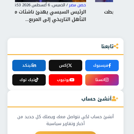
حصن مصر
/
الخميس، 6 أغسطس 2026 6:53 م
حصن
ت
الرئيس السيسي يهنئ ناشئات مصر على
«تن
التأهل التاريخي إلى المربع...
«أرق
تابعنا
فيسبوك
إكس
لينكد
انستا
يوتيوب
تيك توك
أنشئ حساب
أنشئ حساب لكي نتواصل معك ويصلك كل جديد من
أخبار وتقارير سياسية