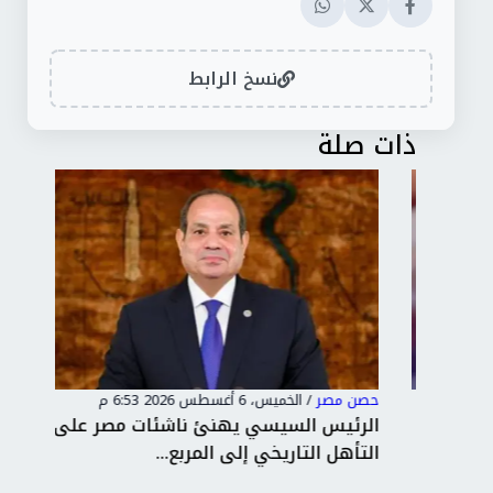
نسخ الرابط
ذات صلة
حصن مصر
/
الخميس، 6 أغسطس 2026 6:53 م
حصن
ت
الرئيس السيسي يهنئ ناشئات مصر على
«تن
التأهل التاريخي إلى المربع...
«أرق