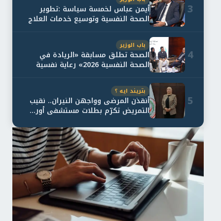
3
أيمن عباس لخمسة سياسة :تطوير
الصحة النفسية وتوسيع خدمات العلاج
و...
باب الوزير
4
الصحة تطلق مسابقة «الريادة في
الصحة النفسية 2026» رعاية نفسية
اف...
بتريند ايه ؟
5
أنقذن المرضى وواجهن النيران.. نقيب
التمريض تكرّم بطلات مستشفى أور...