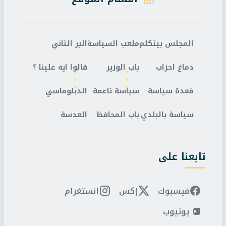
المجلس بيتكلم
ملعب السياسة
البر التاني
دماغ احزاب
باب الوزير
قالوا ايه علينا ؟
قعدة سياسة
سياسة ناعمة
الدبلوماسي
سياسة بالبلدي
باب المحافظ
العدسة
تابعنا على
فيسبوك
إكس
انستغرام
يوتيوب