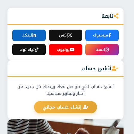
تابعنا
فيسبوك
إكس
لينكد
انستا
يوتيوب
تيك توك
أنشئ حساب
أنشئ حساب لكي نتواصل معك ويصلك كل جديد من
أخبار وتقارير سياسية
إنشاء حساب مجاني