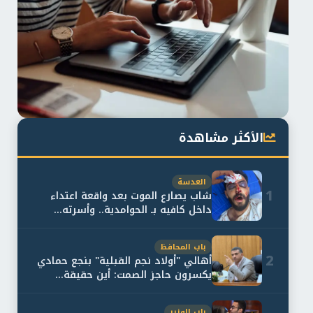
الأكثر مشاهدة
العدسة
1
شاب يصارع الموت بعد واقعة اعتداء
داخل كافيه بـ الحوامدية.. وأسرته...
باب المحافظ
2
أهالي "أولاد نجم القبلية" بنجع حمادي
يكسرون حاجز الصمت: أين حقيقة...
باب الوزير